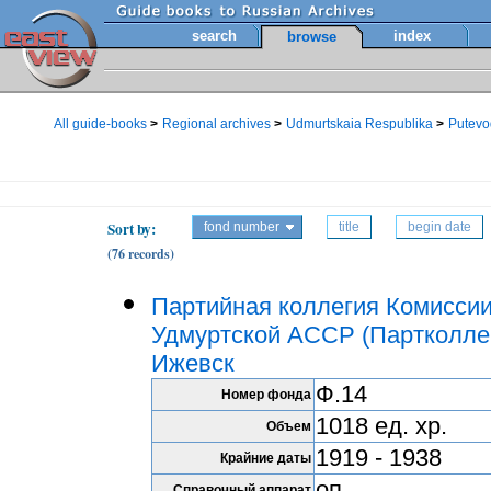
search
index
browse
All guide-books
>
Regional archives
>
Udmurtskaia Respublika
>
Putevod
Sort by:
fond number
title
begin date
(76 records)
Партийная коллегия Комиссии
Удмуртской АССР (Партколлег
Ижевск
Ф.14
Номер фонда
1018 ед. хр.
Объем
1919 - 1938
Крайние даты
оп
Справочный аппарат