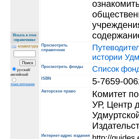
ознакомить
общественн
учреждения
содержани
Искать в этом
справочнике
Просмотреть
Путеводител
клавиатура
справочник
истории Удм
Просмотреть фонды
Список фон
русский/
английский
ISBN
5-7659-00
транслитерация
Авторское право
Комитет по
УР, Центр 
Удмуртской
Издательст
Интернет-адрес издания
http://guide