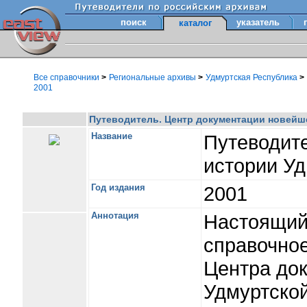
поиск
указатель
каталог
Все справочники
>
Региональные архивы
>
Удмуртская Республика
>
2001
Путеводитель. Центр документации новейше
Название
Путеводит
истории Уд
Год издания
2001
Аннотация
Настоящий 
справочно
Центра до
Удмуртской