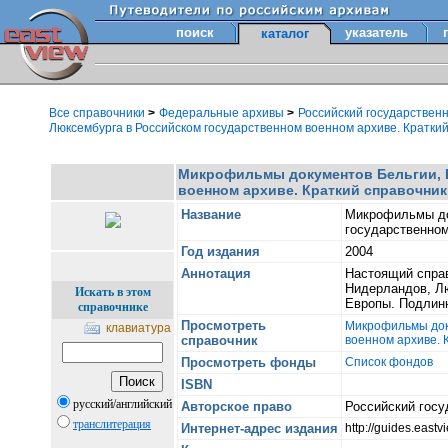
поиск
указатель
каталог
Все справочники
>
Федеральные архивы
>
Российский государствен
Люксембурга в Российском государственном военном архиве. Краткий
Микрофильмы документов Бельгии, 
военном архиве. Краткий справочник
Название
Микрофильмы до
государственном
Год издания
2004
Аннотация
Настоящий справ
Нидерландов, Л
Искать в этом
Европы. Подлин
справочнике
Просмотреть
Микрофильмы доку
клавиатура
справочник
военном архиве. 
Просмотреть фонды
Список фондов
ISBN
русский/английский
Авторское право
Российский госу
транслитерация
Интернет-адрес издания
http://guides.eas