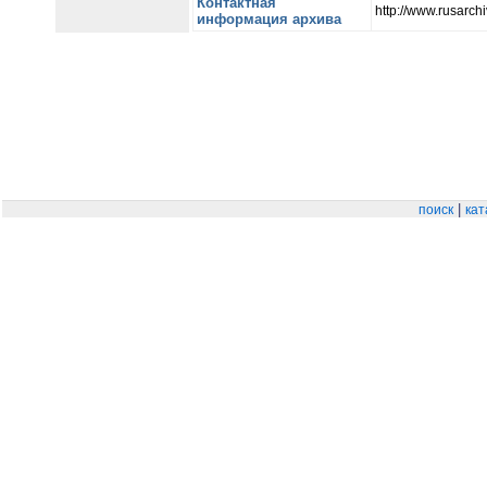
Контактная
http://www.rusarchi
информация архива
|
поиск
кат