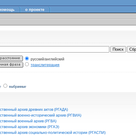
помощь
о проекте
русский/английский
транслитерация
е
выбранные
ственный архив древних актов (РГАДА)
рственный военно-исторический архив (РГВИА)
рственный военный архив (РГВА)
рственный архив экономики (РГАЭ)
рственный архив социально-политической истории (РГАСПИ)