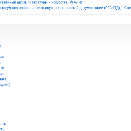
рственный архив литературы и искусства (РГАЛИ)
 государственного архива научно-технической документации (РГАНТД), г. Са
я
ия
я
Эл
тан
лика
кутия)
асть
сть