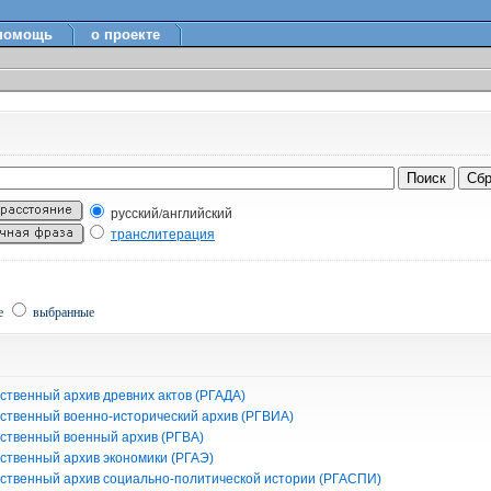
помощь
о проекте
русский/английский
транслитерация
е
выбранные
ственный архив древних актов (РГАДА)
рственный военно-исторический архив (РГВИА)
рственный военный архив (РГВА)
рственный архив экономики (РГАЭ)
рственный архив социально-политической истории (РГАСПИ)