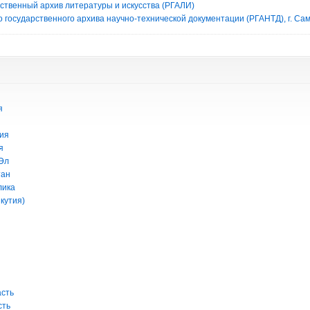
рственный архив литературы и искусства (РГАЛИ)
 государственного архива научно-технической документации (РГАНТД), г. Са
я
ия
я
Эл
тан
лика
кутия)
асть
сть