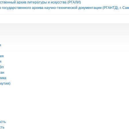
рственный архив литературы и искусства (РГАЛИ)
 государственного архива научно-технической документации (РГАНТД), г. Са
я
ия
я
Эл
тан
лика
кутия)
асть
сть