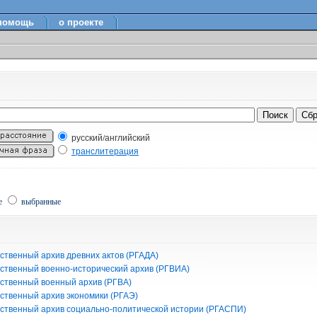
помощь
о проекте
русский/английский
транслитерация
е
выбранные
ственный архив древних актов (РГАДА)
рственный военно-исторический архив (РГВИА)
рственный военный архив (РГВА)
рственный архив экономики (РГАЭ)
рственный архив социально-политической истории (РГАСПИ)