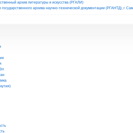
рственный архив литературы и искусства (РГАЛИ)
 государственного архива научно-технической документации (РГАНТД), г. Са
я
ия
я
Эл
тан
лика
кутия)
асть
сть