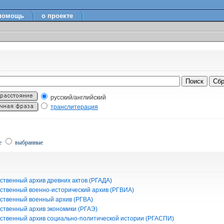
помощь
о проекте
русский/английский
транслитерация
е
выбранные
ственный архив древних актов (РГАДА)
рственный военно-исторический архив (РГВИА)
рственный военный архив (РГВА)
рственный архив экономики (РГАЭ)
рственный архив социально-политической истории (РГАСПИ)