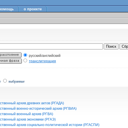
помощь
о проекте
русский/английский
транслитерация
е
выбранные
ственный архив древних актов (РГАДА)
рственный военно-исторический архив (РГВИА)
рственный военный архив (РГВА)
рственный архив экономики (РГАЭ)
рственный архив социально-политической истории (РГАСПИ)