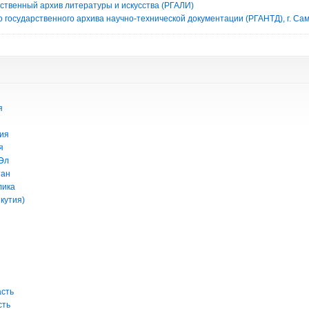
рственный архив литературы и искусства (РГАЛИ)
 государственного архива научно-технической документации (РГАНТД), г. Са
я
ия
я
Эл
тан
лика
кутия)
асть
сть