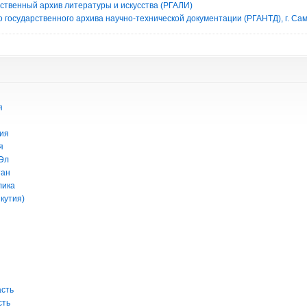
рственный архив литературы и искусства (РГАЛИ)
 государственного архива научно-технической документации (РГАНТД), г. Са
я
ия
я
Эл
тан
лика
кутия)
асть
сть