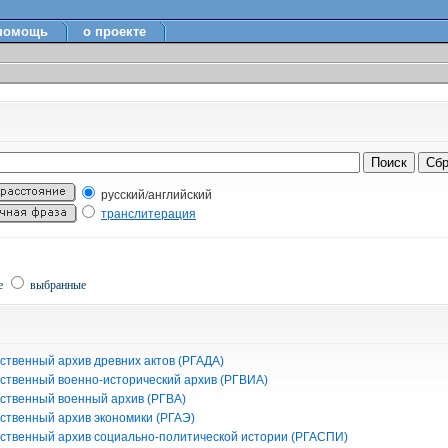
помощь
о проекте
русский/английский
транслитерация
е
выбранные
ственный архив древних актов (РГАДА)
рственный военно-исторический архив (РГВИА)
рственный военный архив (РГВА)
рственный архив экономики (РГАЭ)
рственный архив социально-политической истории (РГАСПИ)