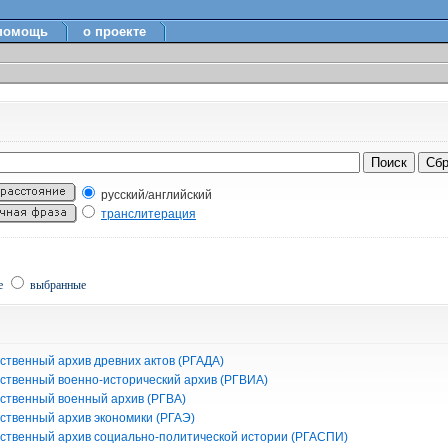
помощь
о проекте
русский/английский
транслитерация
е
выбранные
ственный архив древних актов (РГАДА)
рственный военно-исторический архив (РГВИА)
рственный военный архив (РГВА)
рственный архив экономики (РГАЭ)
рственный архив социально-политической истории (РГАСПИ)