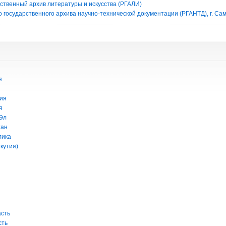
рственный архив литературы и искусства (РГАЛИ)
 государственного архива научно-технической документации (РГАНТД), г. Са
я
ия
я
Эл
тан
лика
кутия)
асть
сть