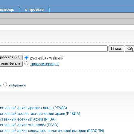
помощь
о проекте
русский/английский
транслитерация
е
выбранные
ственный архив древних актов (РГАДА)
рственный военно-исторический архив (РГВИА)
рственный военный архив (РГВА)
рственный архив экономики (РГАЭ)
рственный архив социально-политической истории (РГАСПИ)