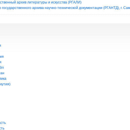
рственный архив литературы и искусства (РГАЛИ)
 государственного архива научно-технической документации (РГАНТД), г. Са
я
ия
я
Эл
тан
лика
кутия)
асть
сть