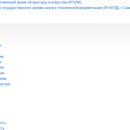
рственный архив литературы и искусства (РГАЛИ)
 государственного архива научно-технической документации (РГАНТД), г. Са
я
ия
я
Эл
тан
лика
кутия)
асть
сть