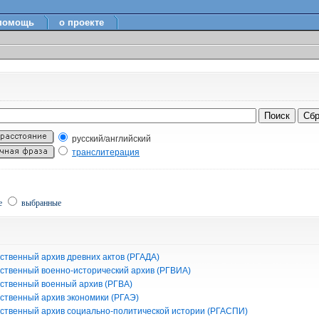
помощь
о проекте
русский/английский
транслитерация
е
выбранные
ственный архив древних актов (РГАДА)
рственный военно-исторический архив (РГВИА)
рственный военный архив (РГВА)
рственный архив экономики (РГАЭ)
рственный архив социально-политической истории (РГАСПИ)