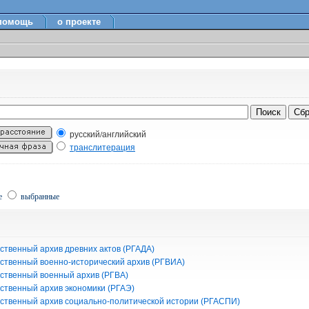
помощь
о проекте
русский/английский
транслитерация
е
выбранные
ственный архив древних актов (РГАДА)
рственный военно-исторический архив (РГВИА)
рственный военный архив (РГВА)
рственный архив экономики (РГАЭ)
рственный архив социально-политической истории (РГАСПИ)