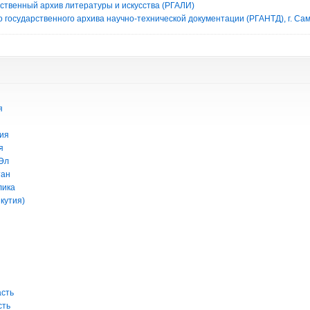
рственный архив литературы и искусства (РГАЛИ)
 государственного архива научно-технической документации (РГАНТД), г. Са
я
ия
я
Эл
тан
лика
кутия)
асть
сть