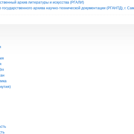
рственный архив литературы и искусства (РГАЛИ)
 государственного архива научно-технической документации (РГАНТД), г. Са
я
ия
я
Эл
тан
лика
кутия)
асть
сть