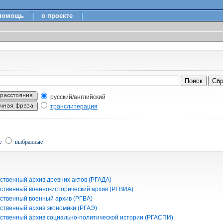
помощь
о проекте
русский/английский
транслитерация
е
выбранные
ственный архив древних актов (РГАДА)
рственный военно-исторический архив (РГВИА)
рственный военный архив (РГВА)
рственный архив экономики (РГАЭ)
рственный архив социально-политической истории (РГАСПИ)