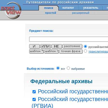
каталог
указатель
поиск
простой
расширенный
Предмет поиска:
русский/англи
транслитера
Выбор источников:
все
выбранные
Федеральные архивы
Российский государственн
Российский государственн
(РГВИА)