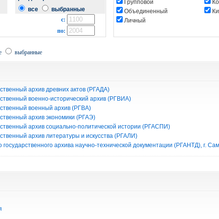
Групповой
Ко
все
выбранные
Объединенный
Ки
с:
Личный
по:
е
выбранные
ственный архив древних актов (РГАДА)
рственный военно-исторический архив (РГВИА)
рственный военный архив (РГВА)
рственный архив экономики (РГАЭ)
рственный архив социально-политической истории (РГАСПИ)
рственный архив литературы и искусства (РГАЛИ)
 государственного архива научно-технической документации (РГАНТД), г. Са
я