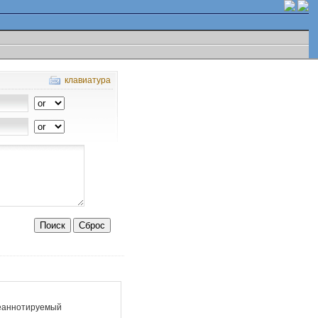
клавиатура
еаннотируемый