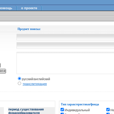
помощь
о проекте
Предмет поиска:
русский/английский
транслитерация
Тип характеристики/фонда
период существования
Индивидуальный
Н
фондообразователя