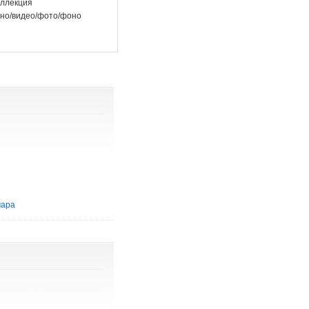
ллекция
но/видео/фото/фоно
мара