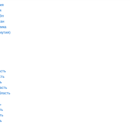
ия
я
Эл
тан
лика
кутия)
асть
сть
ь
асть
бласть
ь
ть
ть
ь