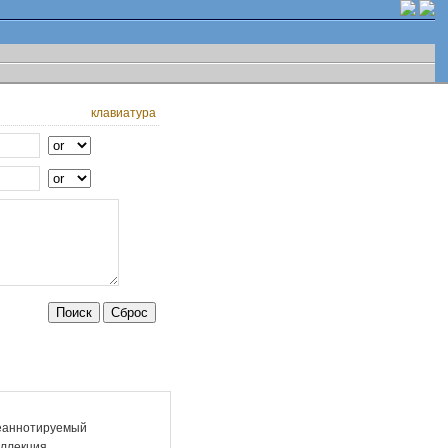
клавиатура
еаннотируемый
ллекция