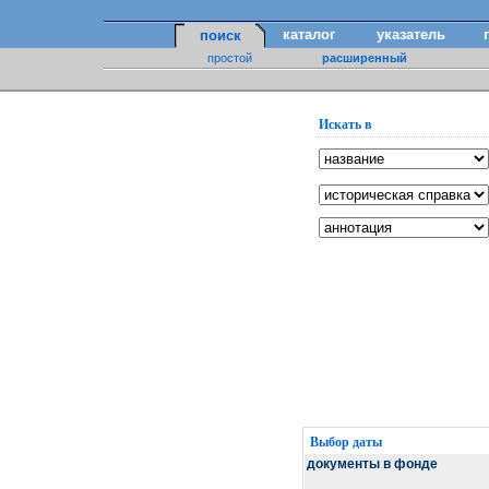
каталог
указатель
поиск
простой
расширенный
Искать в
Выбор даты
документы в фонде