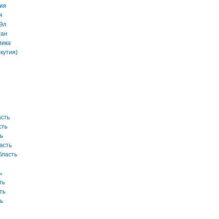
ия
я
Эл
тан
лика
кутия)
асть
сть
ь
асть
бласть
ь
ть
ть
ь