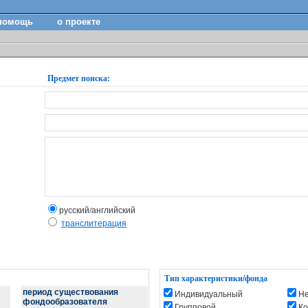
помощь
о проекте
Предмет поиска:
русский/английский
транслитерация
Тип характеристики/фонда
период существования
Индивидуальный
Н
фондообразователя
Групповой
Ко