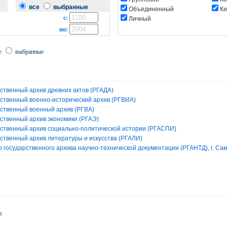
все
выбранные
Объединенный
Ки
с:
Личный
по:
е
выбранные
ственный архив древних актов (РГАДА)
рственный военно-исторический архив (РГВИА)
рственный военный архив (РГВА)
рственный архив экономики (РГАЭ)
рственный архив социально-политической истории (РГАСПИ)
рственный архив литературы и искусства (РГАЛИ)
 государственного архива научно-технической документации (РГАНТД), г. Са
я