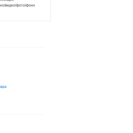
но/видео/фото/фоно
мара