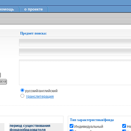
помощь
о проекте
Предмет поиска:
русский/английский
транслитерация
Тип характеристики/фонда
период существования
Индивидуальный
Н
фондообразователя