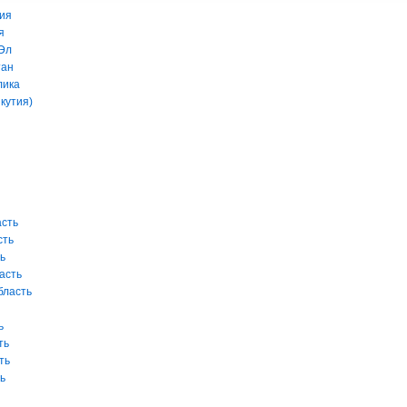
ия
я
Эл
тан
лика
кутия)
асть
сть
ь
асть
бласть
ь
ть
ть
ь