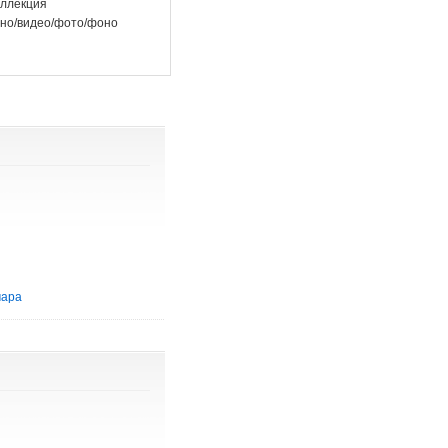
ллекция
но/видео/фото/фоно
мара