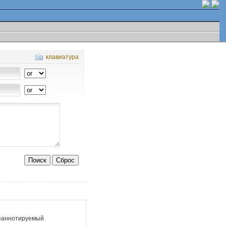
клавиатура
еаннотируемый