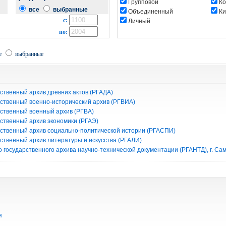
Групповой
Ко
все
выбранные
Объединенный
Ки
с:
Личный
по:
е
выбранные
ственный архив древних актов (РГАДА)
рственный военно-исторический архив (РГВИА)
рственный военный архив (РГВА)
рственный архив экономики (РГАЭ)
рственный архив социально-политической истории (РГАСПИ)
рственный архив литературы и искусства (РГАЛИ)
 государственного архива научно-технической документации (РГАНТД), г. Са
я