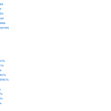
ия
я
Эл
тан
лика
кутия)
асть
сть
ь
асть
бласть
ь
ть
ть
ь