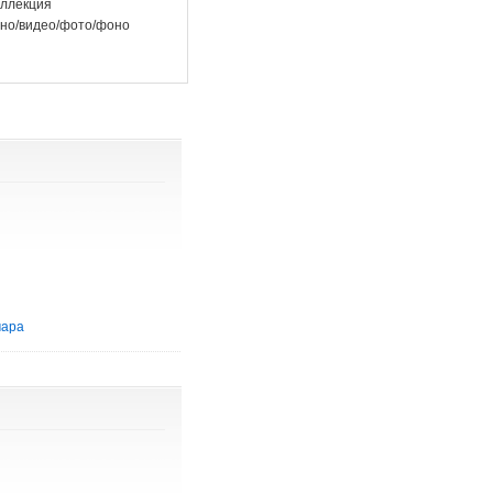
ллекция
но/видео/фото/фоно
мара