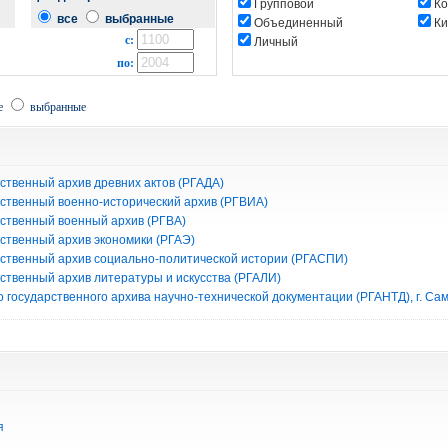
Групповой
Ко
все
выбранные
Объединенный
Ки
с:
Личный
по:
е
выбранные
ственный архив древних актов (РГАДА)
рственный военно-исторический архив (РГВИА)
рственный военный архив (РГВА)
рственный архив экономики (РГАЭ)
рственный архив социально-политической истории (РГАСПИ)
рственный архив литературы и искусства (РГАЛИ)
 государственного архива научно-технической документации (РГАНТД), г. Са
я