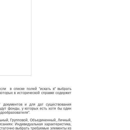
сли в списке полей "искать в" выбрать
 которых в исторической справке содержит
т документов и для дат существования
адут фонды, у которых есть хотя бы один
ндообразователя".
льный, Групповой, Объединенный, Личный,
саниях: Индивидуальная характеристика,
остаточно выбрать требуемые элементы из