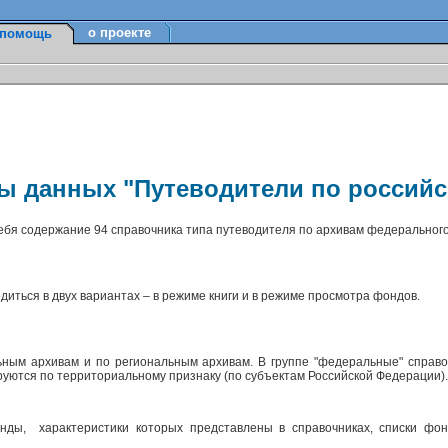
о проекте
помощь
зы данных "Путеводители по россий
себя содержание 94 справочника типа путеводителя по архивам федерального
диться в двух вариантах – в режиме книги и в режиме просмотра фондов.
ным архивам и по региональным архивам. В группе "федеральные" справо
ируются по территориальному признаку (по субъектам Российской Федерации)
ды, характеристики которых представлены в справочниках, списки фон