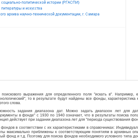
поискового выражения для определенного поля "искать в". Например, е
ехнологический", то в результате будут найдены все фонды, характеристика
этого слова.
ожность задания диапазона дат. Можно задать диапазон лет для да
кументы в фонде" с 1930 по 1940 означает, что в результаты поиска поп
инцип действует при задании диапазона лет для "периода существования фо
фондов в соответствии с их характеристиками в справочниках: Индивидуа
ипы максимально приближены к соответствующим понятиям в архивных опи
й фонд и т.д. Поэтому для поиска фондов необходимого условного типа д