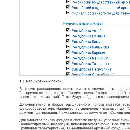
1.2. Расширенный поиск
В форме расширенного поиска имеется возможность задания 
"историческая справка", а в "предмет поиска" задать запрос "т
слово "технологический". Также будут найдены и все словоформы 
Дополнительно в форме расширенного поиска имеется возм
фондообразователя. Например, установленный диапазон дат "до
документ, датированный в указанном промежутке лет. Схожий пр
Для удобства поиска фондов в системе введены условные типы 
Неаннотируемый, Коллекция, Кино/видео/фото/фоно. Все эти т
Групповая характеристика, Объединенный архивный фонд, Личны