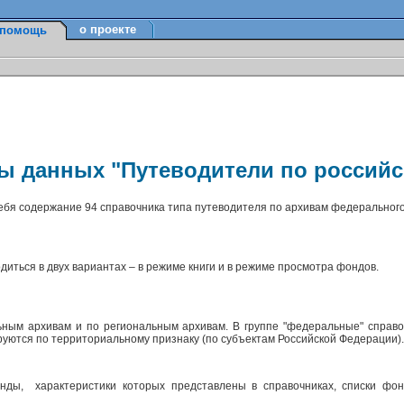
о проекте
помощь
зы данных "Путеводители по россий
себя содержание 94 справочника типа путеводителя по архивам федерального
диться в двух вариантах – в режиме книги и в режиме просмотра фондов.
ным архивам и по региональным архивам. В группе "федеральные" справо
ируются по территориальному признаку (по субъектам Российской Федерации)
ды, характеристики которых представлены в справочниках, списки фон