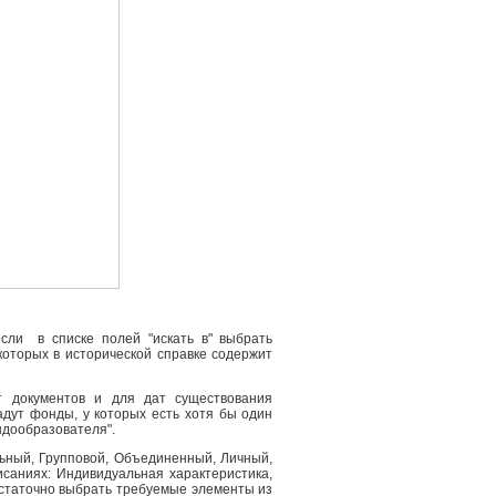
сли в списке полей "искать в" выбрать
 которых в исторической справке содержит
т документов и для дат существования
адут фонды, у которых есть хотя бы один
ндообразователя".
льный, Групповой, Объединенный, Личный,
саниях: Индивидуальная характеристика,
остаточно выбрать требуемые элементы из