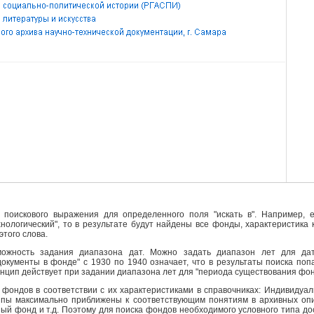
поискового выражения для определенного поля "искать в". Например, е
ехнологический", то в результате будут найдены все фонды, характеристика
этого слова.
ожность задания диапазона дат. Можно задать диапазон лет для да
кументы в фонде" с 1930 по 1940 означает, что в результаты поиска поп
инцип действует при задании диапазона лет для "периода существования фо
фондов в соответствии с их характеристиками в справочниках: Индивидуа
ипы максимально приближены к соответствующим понятиям в архивных опи
й фонд и т.д. Поэтому для поиска фондов необходимого условного типа д