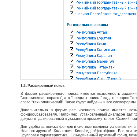
1.2. Расширенный поиск
В форме расширенного поиска имеется возможность задания 
"историческая справка", а в "предмет поиска" задать запрос "т
слово "технологический". Также будут найдены и все словоформы 
Дополнительно в форме расширенного поиска имеется возм
фондообразователя. Например, установленный диапазон дат "до
документ, датированный в указанном промежутке лет. Схожий пр
Для удобства поиска фондов в системе введены условные типы 
Неаннотируемый, Коллекция, Кино/видео/фото/фоно. Все эти т
Групповая характеристика, Объединенный архивный фонд, Личны