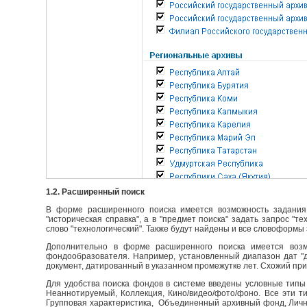
1.2. Расширенный поиск
В форме расширенного поиска имеется возможность задания 
"историческая справка", а в "предмет поиска" задать запрос "т
слово "технологический". Также будут найдены и все словоформы 
Дополнительно в форме расширенного поиска имеется возм
фондообразователя. Например, установленный диапазон дат "до
документ, датированный в указанном промежутке лет. Схожий пр
Для удобства поиска фондов в системе введены условные типы 
Неаннотируемый, Коллекция, Кино/видео/фото/фоно. Все эти т
Групповая характеристика, Объединенный архивный фонд, Личны