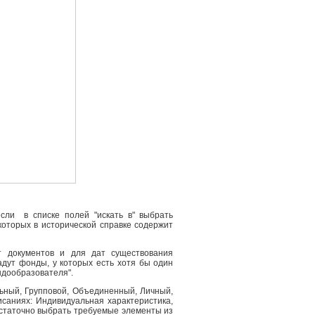
сли в списке полей "искать в" выбрать
 которых в исторической справке содержит
т документов и для дат существования
адут фонды, у которых есть хотя бы один
ндообразователя".
льный, Групповой, Объединенный, Личный,
саниях: Индивидуальная характеристика,
остаточно выбрать требуемые элементы из