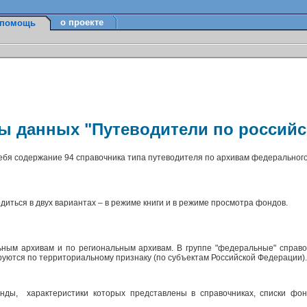
о проекте
помощь
зы данных "Путеводители по россий
себя содержание 94 справочника типа путеводителя по архивам федерального
диться в двух вариантах – в режиме книги и в режиме просмотра фондов.
ным архивам и по региональным архивам. В группе "федеральные" справо
ируются по территориальному признаку (по субъектам Российской Федерации)
ды, характеристики которых представлены в справочниках, списки фон