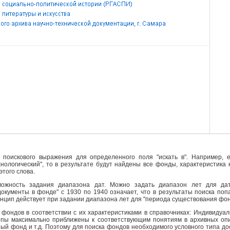
поискового выражения для определенного поля "искать в". Например, е
ехнологический", то в результате будут найдены все фонды, характеристика
этого слова.
ожность задания диапазона дат. Можно задать диапазон лет для да
кументы в фонде" с 1930 по 1940 означает, что в результаты поиска поп
инцип действует при задании диапазона лет для "периода существования фо
фондов в соответствии с их характеристиками в справочниках: Индивидуа
ипы максимально приближены к соответствующим понятиям в архивных опи
й фонд и т.д. Поэтому для поиска фондов необходимого условного типа д