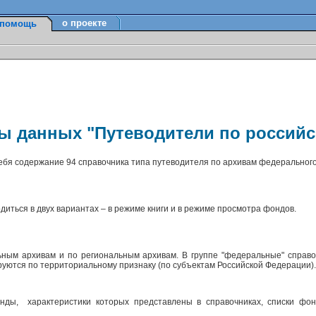
о проекте
помощь
зы данных "Путеводители по россий
себя содержание 94 справочника типа путеводителя по архивам федерального
диться в двух вариантах – в режиме книги и в режиме просмотра фондов.
ным архивам и по региональным архивам. В группе "федеральные" справо
ируются по территориальному признаку (по субъектам Российской Федерации)
ды, характеристики которых представлены в справочниках, списки фон