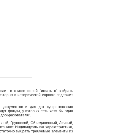
сли в списке полей "искать в" выбрать
 которых в исторической справке содержит
т документов и для дат существования
адут фонды, у которых есть хотя бы один
ндообразователя".
льный, Групповой, Объединенный, Личный,
саниях: Индивидуальная характеристика,
остаточно выбрать требуемые элементы из