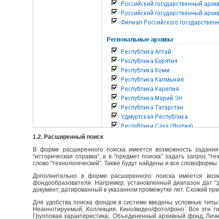
1.2. Расширенный поиск
В форме расширенного поиска имеется возможность задания 
"историческая справка", а в "предмет поиска" задать запрос "т
слово "технологический". Также будут найдены и все словоформы 
Дополнительно в форме расширенного поиска имеется возм
фондообразователя. Например, установленный диапазон дат "до
документ, датированный в указанном промежутке лет. Схожий пр
Для удобства поиска фондов в системе введены условные типы 
Неаннотируемый, Коллекция, Кино/видео/фото/фоно. Все эти т
Групповая характеристика, Объединенный архивный фонд, Личны