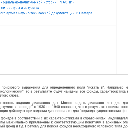
поискового выражения для определенного поля "искать в". Например, е
ехнологический", то в результате будут найдены все фонды, характеристика
этого слова.
ожность задания диапазона дат. Можно задать диапазон лет для да
кументы в фонде" с 1930 по 1940 означает, что в результаты поиска поп
инцип действует при задании диапазона лет для "периода существования фо
фондов в соответствии с их характеристиками в справочниках: Индивидуа
ипы максимально приближены к соответствующим понятиям в архивных опи
й фонд и т.д. Поэтому для поиска фондов необходимого условного типа д