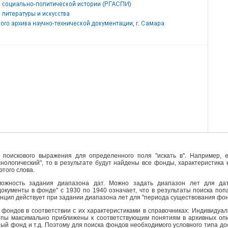
поискового выражения для определенного поля "искать в". Например, е
ехнологический", то в результате будут найдены все фонды, характеристика
этого слова.
ожность задания диапазона дат. Можно задать диапазон лет для да
кументы в фонде" с 1930 по 1940 означает, что в результаты поиска поп
инцип действует при задании диапазона лет для "периода существования фо
фондов в соответствии с их характеристиками в справочниках: Индивидуа
ипы максимально приближены к соответствующим понятиям в архивных опи
й фонд и т.д. Поэтому для поиска фондов необходимого условного типа д