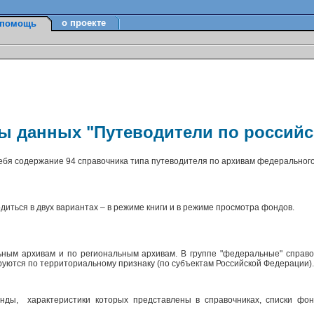
о проекте
помощь
зы данных "Путеводители по россий
себя содержание 94 справочника типа путеводителя по архивам федерального
диться в двух вариантах – в режиме книги и в режиме просмотра фондов.
ным архивам и по региональным архивам. В группе "федеральные" справо
ируются по территориальному признаку (по субъектам Российской Федерации)
ды, характеристики которых представлены в справочниках, списки фон