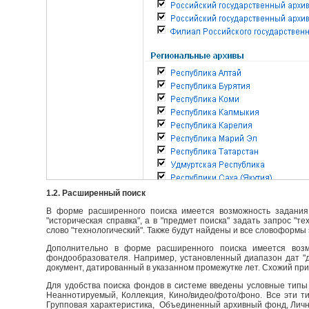
1.2. Расширенный поиск
В форме расширенного поиска имеется возможность задания 
"историческая справка", а в "предмет поиска" задать запрос "т
слово "технологический". Также будут найдены и все словоформы 
Дополнительно в форме расширенного поиска имеется возм
фондообразователя. Например, установленный диапазон дат "до
документ, датированный в указанном промежутке лет. Схожий пр
Для удобства поиска фондов в системе введены условные типы 
Неаннотируемый, Коллекция, Кино/видео/фото/фоно. Все эти т
Групповая характеристика, Объединенный архивный фонд, Личны