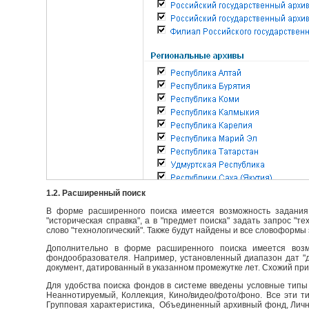
1.2. Расширенный поиск
В форме расширенного поиска имеется возможность задания 
"историческая справка", а в "предмет поиска" задать запрос "т
слово "технологический". Также будут найдены и все словоформы 
Дополнительно в форме расширенного поиска имеется возм
фондообразователя. Например, установленный диапазон дат "до
документ, датированный в указанном промежутке лет. Схожий пр
Для удобства поиска фондов в системе введены условные типы 
Неаннотируемый, Коллекция, Кино/видео/фото/фоно. Все эти т
Групповая характеристика, Объединенный архивный фонд, Личны