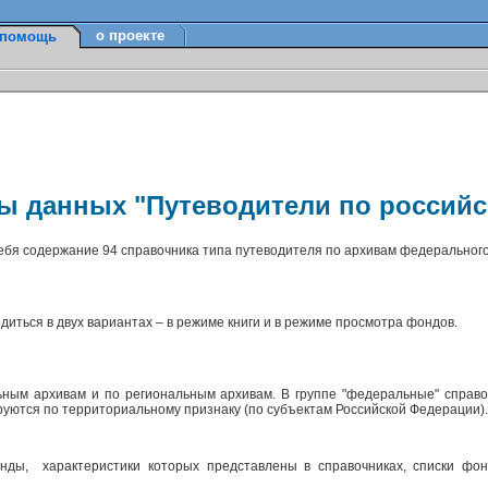
о проекте
помощь
зы данных "Путеводители по россий
себя содержание 94 справочника типа путеводителя по архивам федерального
диться в двух вариантах – в режиме книги и в режиме просмотра фондов.
ным архивам и по региональным архивам. В группе "федеральные" справо
ируются по территориальному признаку (по субъектам Российской Федерации)
ды, характеристики которых представлены в справочниках, списки фон