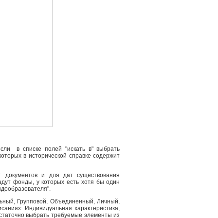
сли в списке полей "искать в" выбрать
 которых в исторической справке содержит
т документов и для дат существования
адут фонды, у которых есть хотя бы один
ндообразователя".
льный, Групповой, Объединенный, Личный,
саниях: Индивидуальная характеристика,
остаточно выбрать требуемые элементы из