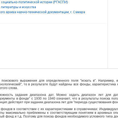
поискового выражения для определенного поля "искать в". Например, е
ехнологический", то в результате будут найдены все фонды, характеристика
этого слова.
ожность задания диапазона дат. Можно задать диапазон лет для да
кументы в фонде" с 1930 по 1940 означает, что в результаты поиска поп
инцип действует при задании диапазона лет для "периода существования фо
фондов в соответствии с их характеристиками в справочниках: Индивидуа
ипы максимально приближены к соответствующим понятиям в архивных опи
й фонд и т.д. Поэтому для поиска фондов необходимого условного типа д