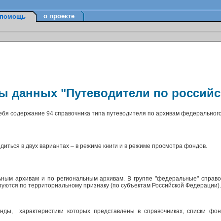
о проекте
помощь
зы данных "Путеводители по россий
себя содержание 94 справочника типа путеводителя по архивам федерального
диться в двух вариантах – в режиме книги и в режиме просмотра фондов.
ным архивам и по региональным архивам. В группе "федеральные" справо
ируются по территориальному признаку (по субъектам Российской Федерации)
ды, характеристики которых представлены в справочниках, списки фон