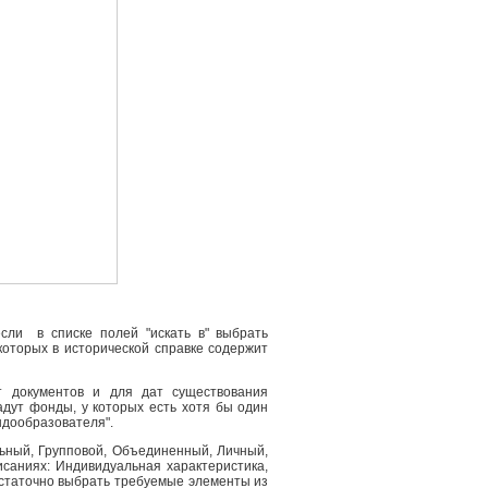
сли в списке полей "искать в" выбрать
 которых в исторической справке содержит
т документов и для дат существования
адут фонды, у которых есть хотя бы один
ндообразователя".
льный, Групповой, Объединенный, Личный,
саниях: Индивидуальная характеристика,
остаточно выбрать требуемые элементы из