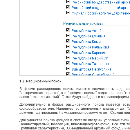
1.2. Расширенный поиск
В форме расширенного поиска имеется возможность задания 
"историческая справка", а в "предмет поиска" задать запрос "т
слово "технологический". Также будут найдены и все словоформы 
Дополнительно в форме расширенного поиска имеется возм
фондообразователя. Например, установленный диапазон дат "до
документ, датированный в указанном промежутке лет. Схожий пр
Для удобства поиска фондов в системе введены условные типы 
Неаннотируемый, Коллекция, Кино/видео/фото/фоно. Все эти т
Групповая характеристика, Объединенный архивный фонд, Личны