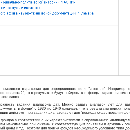
поискового выражения для определенного поля "искать в". Например, е
ехнологический", то в результате будут найдены все фонды, характеристика
этого слова.
ожность задания диапазона дат. Можно задать диапазон лет для да
кументы в фонде" с 1930 по 1940 означает, что в результаты поиска поп
инцип действует при задании диапазона лет для "периода существования фо
фондов в соответствии с их характеристиками в справочниках: Индивидуа
ипы максимально приближены к соответствующим понятиям в архивных опи
й фонд и т.д. Поэтому для поиска фондов необходимого условного типа д