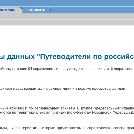
о проекте
помощь
зы данных "Путеводители по россий
себя содержание 94 справочника типа путеводителя по архивам федерального
диться в двух вариантах – в режиме книги и в режиме просмотра фондов.
ным архивам и по региональным архивам. В группе "федеральные" справо
ируются по территориальному признаку (по субъектам Российской Федерации)
ды, характеристики которых представлены в справочниках, списки фон