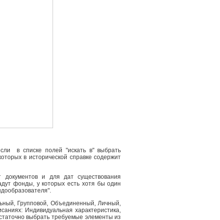
сли в списке полей "искать в" выбрать
 которых в исторической справке содержит
т документов и для дат существования
адут фонды, у которых есть хотя бы один
ндообразователя".
льный, Групповой, Объединенный, Личный,
саниях: Индивидуальная характеристика,
остаточно выбрать требуемые элементы из