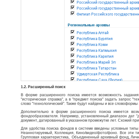
1.2. Расширенный поиск
В форме расширенного поиска имеется возможность задания 
"историческая справка", а в "предмет поиска" задать запрос "т
слово "технологический". Также будут найдены и все словоформы 
Дополнительно в форме расширенного поиска имеется возм
фондообразователя. Например, установленный диапазон дат "до
документ, датированный в указанном промежутке лет. Схожий пр
Для удобства поиска фондов в системе введены условные типы 
Неаннотируемый, Коллекция, Кино/видео/фото/фоно. Все эти т
Групповая характеристика, Объединенный архивный фонд, Личны