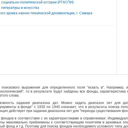
поискового выражения для определенного поля "искать в". Например, е
ехнологический", то в результате будут найдены все фонды, характеристика
этого слова.
ожность задания диапазона дат. Можно задать диапазон лет для да
кументы в фонде" с 1930 по 1940 означает, что в результаты поиска поп
инцип действует при задании диапазона лет для "периода существования фо
фондов в соответствии с их характеристиками в справочниках: Индивидуа
ипы максимально приближены к соответствующим понятиям в архивных опи
й фонд и т.д. Поэтому для поиска фондов необходимого условного типа д