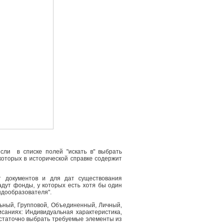
сли в списке полей "искать в" выбрать
 которых в исторической справке содержит
т документов и для дат существования
адут фонды, у которых есть хотя бы один
ндообразователя".
льный, Групповой, Объединенный, Личный,
саниях: Индивидуальная характеристика,
остаточно выбрать требуемые элементы из