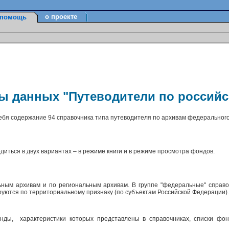
о проекте
помощь
зы данных "Путеводители по россий
себя содержание 94 справочника типа путеводителя по архивам федерального
диться в двух вариантах – в режиме книги и в режиме просмотра фондов.
ным архивам и по региональным архивам. В группе "федеральные" справо
ируются по территориальному признаку (по субъектам Российской Федерации)
ды, характеристики которых представлены в справочниках, списки фон