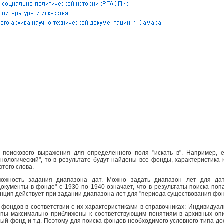
поискового выражения для определенного поля "искать в". Например, е
ехнологический", то в результате будут найдены все фонды, характеристика
этого слова.
ожность задания диапазона дат. Можно задать диапазон лет для да
кументы в фонде" с 1930 по 1940 означает, что в результаты поиска поп
инцип действует при задании диапазона лет для "периода существования фо
фондов в соответствии с их характеристиками в справочниках: Индивидуа
ипы максимально приближены к соответствующим понятиям в архивных опи
й фонд и т.д. Поэтому для поиска фондов необходимого условного типа д