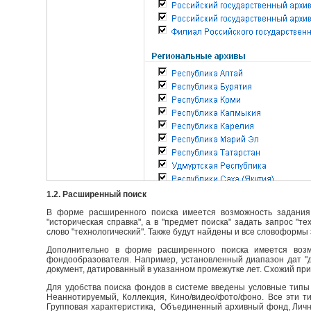
1.2. Расширенный поиск
В форме расширенного поиска имеется возможность задания 
"историческая справка", а в "предмет поиска" задать запрос "т
слово "технологический". Также будут найдены и все словоформы 
Дополнительно в форме расширенного поиска имеется возм
фондообразователя. Например, установленный диапазон дат "до
документ, датированный в указанном промежутке лет. Схожий пр
Для удобства поиска фондов в системе введены условные типы 
Неаннотируемый, Коллекция, Кино/видео/фото/фоно. Все эти т
Групповая характеристика, Объединенный архивный фонд, Личны