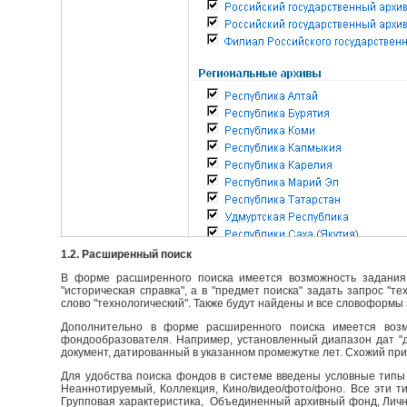
1.2. Расширенный поиск
В форме расширенного поиска имеется возможность задания 
"историческая справка", а в "предмет поиска" задать запрос "т
слово "технологический". Также будут найдены и все словоформы 
Дополнительно в форме расширенного поиска имеется возм
фондообразователя. Например, установленный диапазон дат "до
документ, датированный в указанном промежутке лет. Схожий пр
Для удобства поиска фондов в системе введены условные типы 
Неаннотируемый, Коллекция, Кино/видео/фото/фоно. Все эти т
Групповая характеристика, Объединенный архивный фонд, Личны