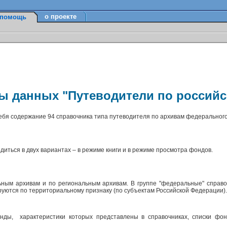
о проекте
помощь
зы данных "Путеводители по россий
себя содержание 94 справочника типа путеводителя по архивам федерального
диться в двух вариантах – в режиме книги и в режиме просмотра фондов.
ным архивам и по региональным архивам. В группе "федеральные" справо
ируются по территориальному признаку (по субъектам Российской Федерации)
ды, характеристики которых представлены в справочниках, списки фон