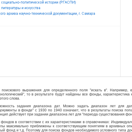
поискового выражения для определенного поля "искать в". Например, е
ехнологический", то в результате будут найдены все фонды, характеристика
этого слова.
ожность задания диапазона дат. Можно задать диапазон лет для да
кументы в фонде" с 1930 по 1940 означает, что в результаты поиска поп
инцип действует при задании диапазона лет для "периода существования фо
фондов в соответствии с их характеристиками в справочниках: Индивидуа
ипы максимально приближены к соответствующим понятиям в архивных опи
й фонд и т.д. Поэтому для поиска фондов необходимого условного типа д