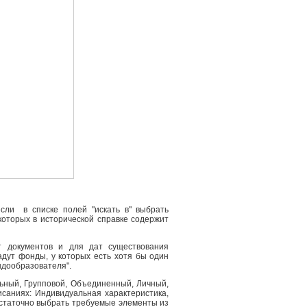
сли в списке полей "искать в" выбрать
 которых в исторической справке содержит
т документов и для дат существования
адут фонды, у которых есть хотя бы один
ндообразователя".
льный, Групповой, Объединенный, Личный,
саниях: Индивидуальная характеристика,
остаточно выбрать требуемые элементы из