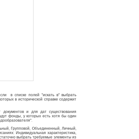
сли в списке полей "искать в" выбрать
 которых в исторической справке содержит
т документов и для дат существования
адут фонды, у которых есть хотя бы один
ндообразователя".
льный, Групповой, Объединенный, Личный,
саниях: Индивидуальная характеристика,
остаточно выбрать требуемые элементы из