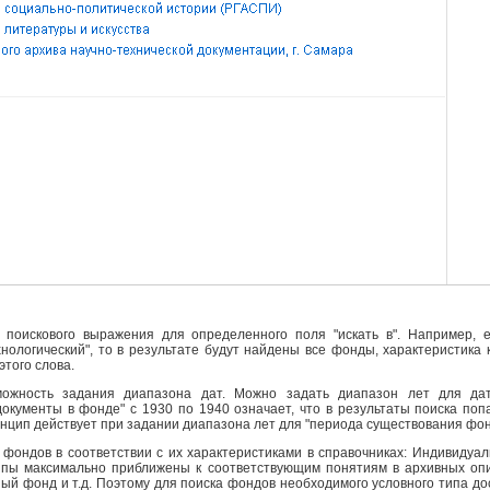
поискового выражения для определенного поля "искать в". Например, е
ехнологический", то в результате будут найдены все фонды, характеристика
этого слова.
ожность задания диапазона дат. Можно задать диапазон лет для да
кументы в фонде" с 1930 по 1940 означает, что в результаты поиска поп
инцип действует при задании диапазона лет для "периода существования фо
фондов в соответствии с их характеристиками в справочниках: Индивидуа
ипы максимально приближены к соответствующим понятиям в архивных опи
й фонд и т.д. Поэтому для поиска фондов необходимого условного типа д