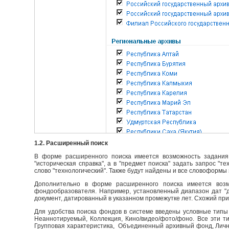
1.2. Расширенный поиск
В форме расширенного поиска имеется возможность задания 
"историческая справка", а в "предмет поиска" задать запрос "т
слово "технологический". Также будут найдены и все словоформы 
Дополнительно в форме расширенного поиска имеется возм
фондообразователя. Например, установленный диапазон дат "до
документ, датированный в указанном промежутке лет. Схожий пр
Для удобства поиска фондов в системе введены условные типы 
Неаннотируемый, Коллекция, Кино/видео/фото/фоно. Все эти т
Групповая характеристика, Объединенный архивный фонд, Личны