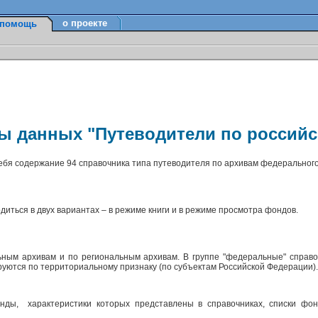
о проекте
помощь
зы данных "Путеводители по россий
себя содержание 94 справочника типа путеводителя по архивам федерального
диться в двух вариантах – в режиме книги и в режиме просмотра фондов.
ным архивам и по региональным архивам. В группе "федеральные" справо
ируются по территориальному признаку (по субъектам Российской Федерации)
ды, характеристики которых представлены в справочниках, списки фон