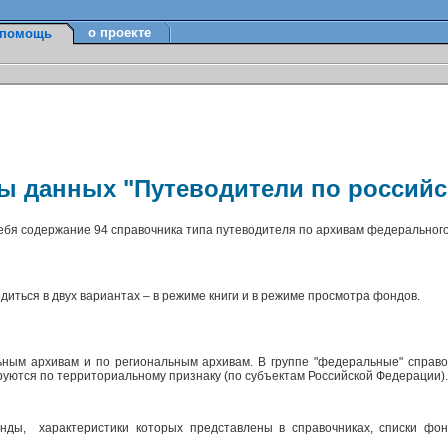
о проекте
помощь
зы данных "Путеводители по россий
себя содержание 94 справочника типа путеводителя по архивам федерального
диться в двух вариантах – в режиме книги и в режиме просмотра фондов.
ным архивам и по региональным архивам. В группе "федеральные" справо
ируются по территориальному признаку (по субъектам Российской Федерации)
ды, характеристики которых представлены в справочниках, списки фон