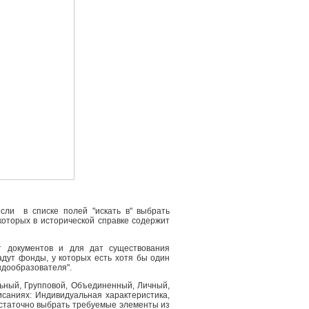
сли в списке полей "искать в" выбрать
 которых в исторической справке содержит
т документов и для дат существования
адут фонды, у которых есть хотя бы один
ндообразователя".
льный, Групповой, Объединенный, Личный,
саниях: Индивидуальная характеристика,
остаточно выбрать требуемые элементы из