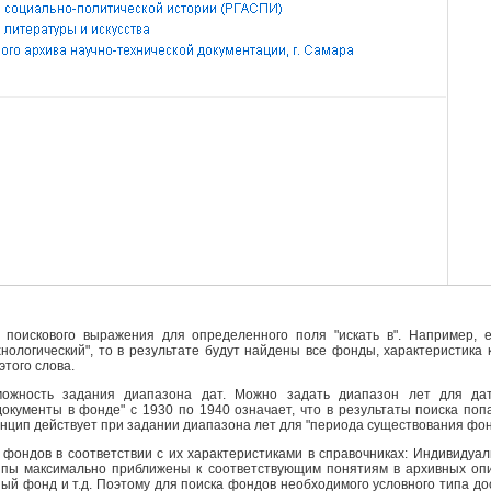
поискового выражения для определенного поля "искать в". Например, е
ехнологический", то в результате будут найдены все фонды, характеристика
этого слова.
ожность задания диапазона дат. Можно задать диапазон лет для да
кументы в фонде" с 1930 по 1940 означает, что в результаты поиска поп
инцип действует при задании диапазона лет для "периода существования фо
фондов в соответствии с их характеристиками в справочниках: Индивидуа
ипы максимально приближены к соответствующим понятиям в архивных опи
й фонд и т.д. Поэтому для поиска фондов необходимого условного типа д