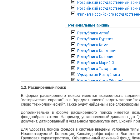
1.2. Расширенный поиск
В форме расширенного поиска имеется возможность задания 
"историческая справка", а в "предмет поиска" задать запрос "т
слово "технологический". Также будут найдены и все словоформы 
Дополнительно в форме расширенного поиска имеется возм
фондообразователя. Например, установленный диапазон дат "до
документ, датированный в указанном промежутке лет. Схожий пр
Для удобства поиска фондов в системе введены условные типы 
Неаннотируемый, Коллекция, Кино/видео/фото/фоно. Все эти т
Групповая характеристика, Объединенный архивный фонд, Личны