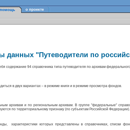
о проекте
помощь
зы данных "Путеводители по россий
себя содержание 94 справочника типа путеводителя по архивам федерального
диться в двух вариантах – в режиме книги и в режиме просмотра фондов.
ным архивам и по региональным архивам. В группе "федеральные" справо
ируются по территориальному признаку (по субъектам Российской Федерации)
ды, характеристики которых представлены в справочниках, списки фон