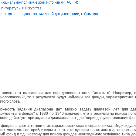
поискового выражения для определенного поля "искать в". Например, е
ехнологический", то в результате будут найдены все фонды, характеристика
этого слова.
ожность задания диапазона дат. Можно задать диапазон лет для да
кументы в фонде" с 1930 по 1940 означает, что в результаты поиска поп
инцип действует при задании диапазона лет для "периода существования фо
фондов в соответствии с их характеристиками в справочниках: Индивидуа
ипы максимально приближены к соответствующим понятиям в архивных опи
й фонд и т.д. Поэтому для поиска фондов необходимого условного типа д