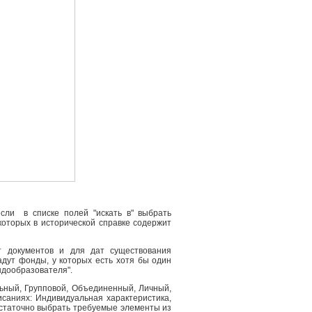
сли в списке полей "искать в" выбрать
 которых в исторической справке содержит
т документов и для дат существования
адут фонды, у которых есть хотя бы один
ндообразователя".
льный, Групповой, Объединенный, Личный,
саниях: Индивидуальная характеристика,
остаточно выбрать требуемые элементы из