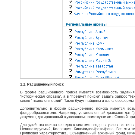
1.2. Расширенный поиск
В форме расширенного поиска имеется возможность задания 
"историческая справка", а в "предмет поиска" задать запрос "т
слово "технологический". Также будут найдены и все словоформы 
Дополнительно в форме расширенного поиска имеется возм
фондообразователя. Например, установленный диапазон дат "до
документ, датированный в указанном промежутке лет. Схожий пр
Для удобства поиска фондов в системе введены условные типы 
Неаннотируемый, Коллекция, Кино/видео/фото/фоно. Все эти т
Групповая характеристика, Объединенный архивный фонд, Личны