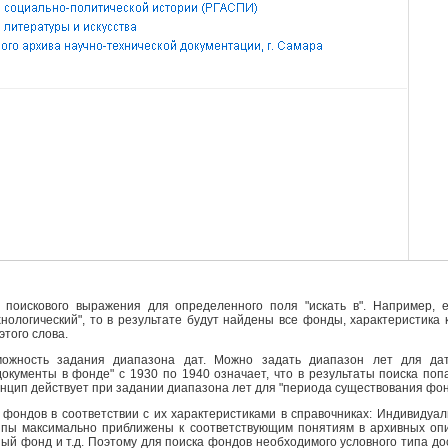
поискового выражения для определенного поля "искать в". Например, е
ехнологический", то в результате будут найдены все фонды, характеристика
этого слова.
ожность задания диапазона дат. Можно задать диапазон лет для да
кументы в фонде" с 1930 по 1940 означает, что в результаты поиска поп
инцип действует при задании диапазона лет для "периода существования фо
фондов в соответствии с их характеристиками в справочниках: Индивидуа
ипы максимально приближены к соответствующим понятиям в архивных опи
й фонд и т.д. Поэтому для поиска фондов необходимого условного типа д