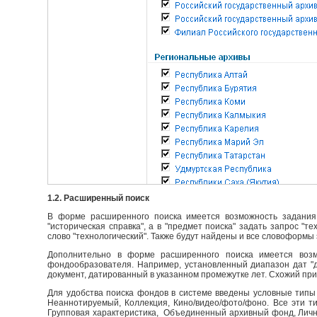
1.2. Расширенный поиск
В форме расширенного поиска имеется возможность задания 
"историческая справка", а в "предмет поиска" задать запрос "т
слово "технологический". Также будут найдены и все словоформы 
Дополнительно в форме расширенного поиска имеется возм
фондообразователя. Например, установленный диапазон дат "до
документ, датированный в указанном промежутке лет. Схожий пр
Для удобства поиска фондов в системе введены условные типы 
Неаннотируемый, Коллекция, Кино/видео/фото/фоно. Все эти т
Групповая характеристика, Объединенный архивный фонд, Личны