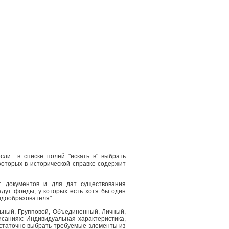
сли в списке полей "искать в" выбрать
 которых в исторической справке содержит
т документов и для дат существования
адут фонды, у которых есть хотя бы один
ндообразователя".
льный, Групповой, Объединенный, Личный,
саниях: Индивидуальная характеристика,
остаточно выбрать требуемые элементы из