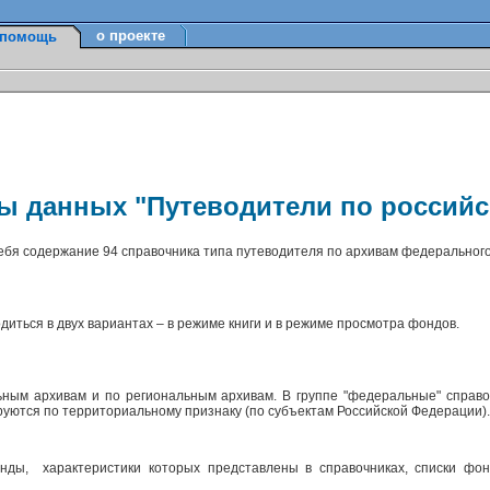
о проекте
помощь
зы данных "Путеводители по россий
себя содержание 94 справочника типа путеводителя по архивам федерального
диться в двух вариантах – в режиме книги и в режиме просмотра фондов.
ным архивам и по региональным архивам. В группе "федеральные" справо
ируются по территориальному признаку (по субъектам Российской Федерации)
ды, характеристики которых представлены в справочниках, списки фон