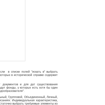
сли в списке полей "искать в" выбрать
 которых в исторической справке содержит
т документов и для дат существования
адут фонды, у которых есть хотя бы один
ндообразователя".
льный, Групповой, Объединенный, Личный,
саниях: Индивидуальная характеристика,
остаточно выбрать требуемые элементы из