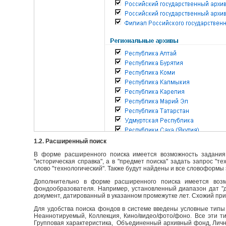
1.2. Расширенный поиск
В форме расширенного поиска имеется возможность задания 
"историческая справка", а в "предмет поиска" задать запрос "т
слово "технологический". Также будут найдены и все словоформы 
Дополнительно в форме расширенного поиска имеется возм
фондообразователя. Например, установленный диапазон дат "до
документ, датированный в указанном промежутке лет. Схожий пр
Для удобства поиска фондов в системе введены условные типы 
Неаннотируемый, Коллекция, Кино/видео/фото/фоно. Все эти т
Групповая характеристика, Объединенный архивный фонд, Личны