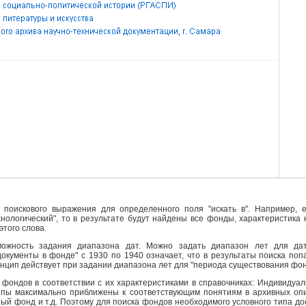
поискового выражения для определенного поля "искать в". Например, е
ехнологический", то в результате будут найдены все фонды, характеристика
этого слова.
ожность задания диапазона дат. Можно задать диапазон лет для да
кументы в фонде" с 1930 по 1940 означает, что в результаты поиска поп
инцип действует при задании диапазона лет для "периода существования фо
фондов в соответствии с их характеристиками в справочниках: Индивидуа
ипы максимально приближены к соответствующим понятиям в архивных опи
й фонд и т.д. Поэтому для поиска фондов необходимого условного типа д