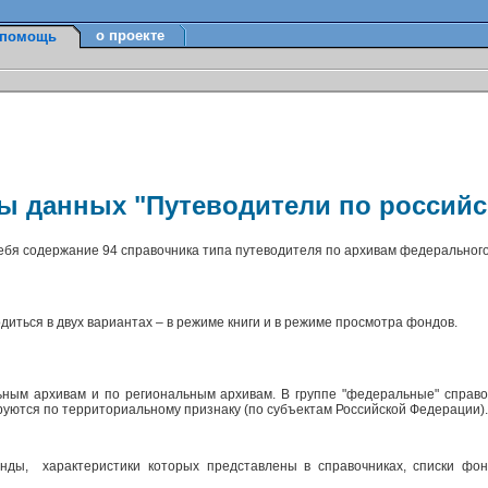
о проекте
помощь
зы данных "Путеводители по россий
себя содержание 94 справочника типа путеводителя по архивам федерального
диться в двух вариантах – в режиме книги и в режиме просмотра фондов.
ным архивам и по региональным архивам. В группе "федеральные" справо
ируются по территориальному признаку (по субъектам Российской Федерации)
ды, характеристики которых представлены в справочниках, списки фон