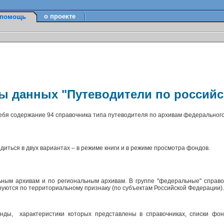
о проекте
помощь
зы данных "Путеводители по россий
себя содержание 94 справочника типа путеводителя по архивам федерального
диться в двух вариантах – в режиме книги и в режиме просмотра фондов.
ным архивам и по региональным архивам. В группе "федеральные" справо
ируются по территориальному признаку (по субъектам Российской Федерации)
ды, характеристики которых представлены в справочниках, списки фон