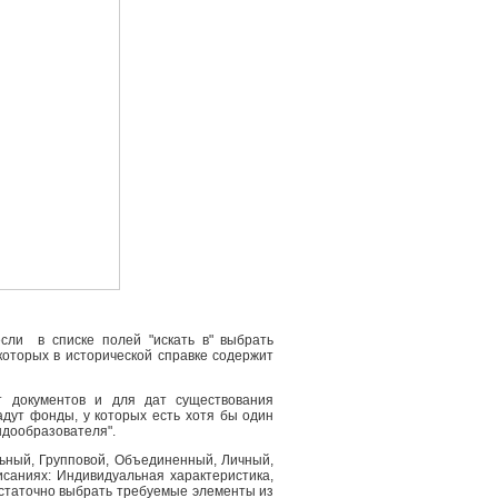
сли в списке полей "искать в" выбрать
 которых в исторической справке содержит
т документов и для дат существования
адут фонды, у которых есть хотя бы один
ндообразователя".
льный, Групповой, Объединенный, Личный,
саниях: Индивидуальная характеристика,
остаточно выбрать требуемые элементы из