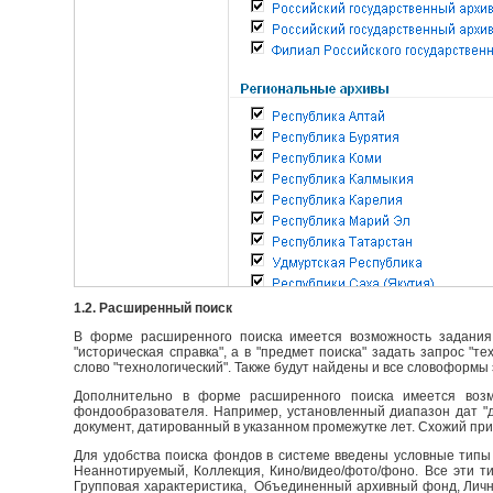
1.2. Расширенный поиск
В форме расширенного поиска имеется возможность задания 
"историческая справка", а в "предмет поиска" задать запрос "т
слово "технологический". Также будут найдены и все словоформы 
Дополнительно в форме расширенного поиска имеется возм
фондообразователя. Например, установленный диапазон дат "до
документ, датированный в указанном промежутке лет. Схожий пр
Для удобства поиска фондов в системе введены условные типы 
Неаннотируемый, Коллекция, Кино/видео/фото/фоно. Все эти т
Групповая характеристика, Объединенный архивный фонд, Личны