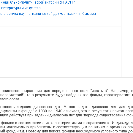
поискового выражения для определенного поля "искать в". Например, е
ехнологический", то в результате будут найдены все фонды, характеристика
этого слова.
ожность задания диапазона дат. Можно задать диапазон лет для да
кументы в фонде" с 1930 по 1940 означает, что в результаты поиска поп
инцип действует при задании диапазона лет для "периода существования фо
фондов в соответствии с их характеристиками в справочниках: Индивидуа
ипы максимально приближены к соответствующим понятиям в архивных опи
й фонд и т.д. Поэтому для поиска фондов необходимого условного типа д