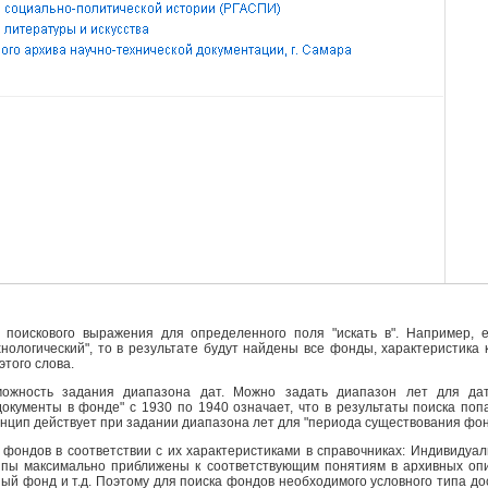
поискового выражения для определенного поля "искать в". Например, е
ехнологический", то в результате будут найдены все фонды, характеристика
этого слова.
ожность задания диапазона дат. Можно задать диапазон лет для да
кументы в фонде" с 1930 по 1940 означает, что в результаты поиска поп
инцип действует при задании диапазона лет для "периода существования фо
фондов в соответствии с их характеристиками в справочниках: Индивидуа
ипы максимально приближены к соответствующим понятиям в архивных опи
й фонд и т.д. Поэтому для поиска фондов необходимого условного типа д