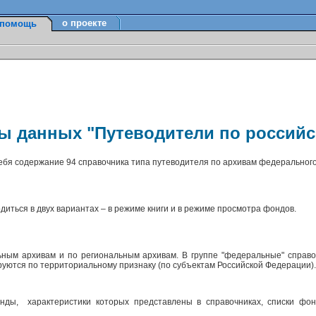
о проекте
помощь
зы данных "Путеводители по россий
себя содержание 94 справочника типа путеводителя по архивам федерального
диться в двух вариантах – в режиме книги и в режиме просмотра фондов.
ным архивам и по региональным архивам. В группе "федеральные" справо
ируются по территориальному признаку (по субъектам Российской Федерации)
ды, характеристики которых представлены в справочниках, списки фон