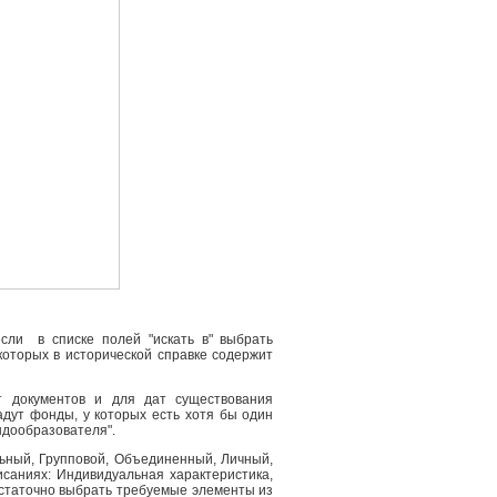
сли в списке полей "искать в" выбрать
 которых в исторической справке содержит
т документов и для дат существования
адут фонды, у которых есть хотя бы один
ндообразователя".
льный, Групповой, Объединенный, Личный,
саниях: Индивидуальная характеристика,
остаточно выбрать требуемые элементы из