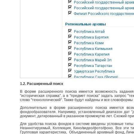
1.2. Расширенный поиск
В форме расширенного поиска имеется возможность задания 
"историческая справка", а в "предмет поиска" задать запрос "т
слово "технологический". Также будут найдены и все словоформы 
Дополнительно в форме расширенного поиска имеется возм
фондообразователя. Например, установленный диапазон дат "до
документ, датированный в указанном промежутке лет. Схожий пр
Для удобства поиска фондов в системе введены условные типы 
Неаннотируемый, Коллекция, Кино/видео/фото/фоно. Все эти т
Групповая характеристика, Объединенный архивный фонд, Личны