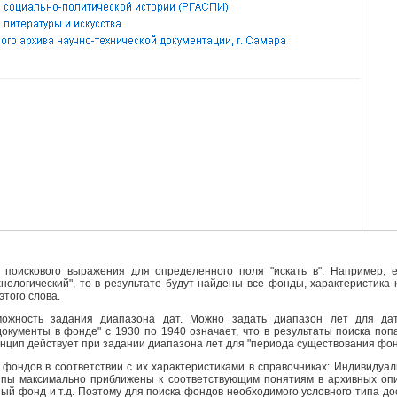
поискового выражения для определенного поля "искать в". Например, е
ехнологический", то в результате будут найдены все фонды, характеристика
этого слова.
ожность задания диапазона дат. Можно задать диапазон лет для да
кументы в фонде" с 1930 по 1940 означает, что в результаты поиска поп
инцип действует при задании диапазона лет для "периода существования фо
фондов в соответствии с их характеристиками в справочниках: Индивидуа
ипы максимально приближены к соответствующим понятиям в архивных опи
й фонд и т.д. Поэтому для поиска фондов необходимого условного типа д