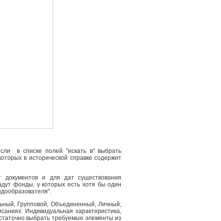
сли в списке полей "искать в" выбрать
 которых в исторической справке содержит
т документов и для дат существования
адут фонды, у которых есть хотя бы один
ндообразователя".
льный, Групповой, Объединенный, Личный,
саниях: Индивидуальная характеристика,
остаточно выбрать требуемые элементы из