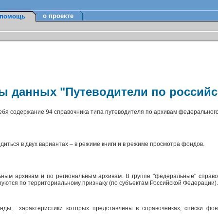
о проекте
помощь
зы данных "Путеводители по россий
себя содержание 94 справочника типа путеводителя по архивам федерального
диться в двух вариантах – в режиме книги и в режиме просмотра фондов.
ным архивам и по региональным архивам. В группе "федеральные" справо
ируются по территориальному признаку (по субъектам Российской Федерации)
ды, характеристики которых представлены в справочниках, списки фон