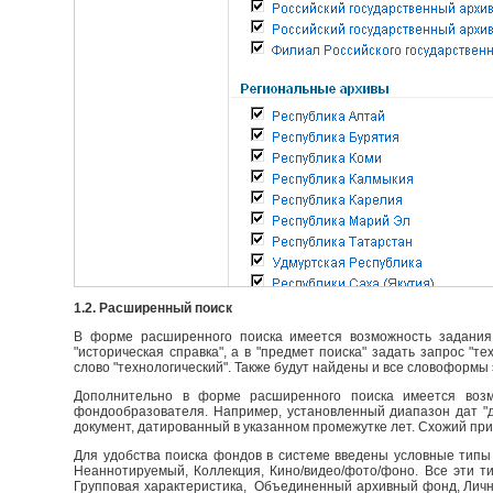
1.2. Расширенный поиск
В форме расширенного поиска имеется возможность задания 
"историческая справка", а в "предмет поиска" задать запрос "т
слово "технологический". Также будут найдены и все словоформы 
Дополнительно в форме расширенного поиска имеется возм
фондообразователя. Например, установленный диапазон дат "до
документ, датированный в указанном промежутке лет. Схожий пр
Для удобства поиска фондов в системе введены условные типы 
Неаннотируемый, Коллекция, Кино/видео/фото/фоно. Все эти т
Групповая характеристика, Объединенный архивный фонд, Личны