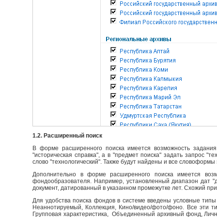
1.2. Расширенный поиск
В форме расширенного поиска имеется возможность задания 
"историческая справка", а в "предмет поиска" задать запрос "т
слово "технологический". Также будут найдены и все словоформы 
Дополнительно в форме расширенного поиска имеется возм
фондообразователя. Например, установленный диапазон дат "до
документ, датированный в указанном промежутке лет. Схожий пр
Для удобства поиска фондов в системе введены условные типы 
Неаннотируемый, Коллекция, Кино/видео/фото/фоно. Все эти т
Групповая характеристика, Объединенный архивный фонд, Личны