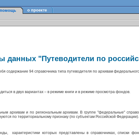
о проекте
помощь
зы данных "Путеводители по россий
себя содержание 94 справочника типа путеводителя по архивам федерального
диться в двух вариантах – в режиме книги и в режиме просмотра фондов.
ным архивам и по региональным архивам. В группе "федеральные" справо
ируются по территориальному признаку (по субъектам Российской Федерации)
ды, характеристики которых представлены в справочниках, списки фон