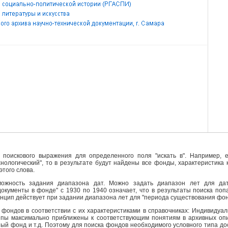
поискового выражения для определенного поля "искать в". Например, е
ехнологический", то в результате будут найдены все фонды, характеристика
этого слова.
ожность задания диапазона дат. Можно задать диапазон лет для да
кументы в фонде" с 1930 по 1940 означает, что в результаты поиска поп
инцип действует при задании диапазона лет для "периода существования фо
фондов в соответствии с их характеристиками в справочниках: Индивидуа
ипы максимально приближены к соответствующим понятиям в архивных опи
й фонд и т.д. Поэтому для поиска фондов необходимого условного типа д