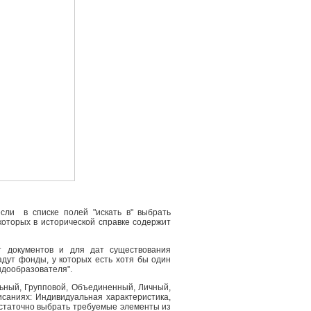
сли в списке полей "искать в" выбрать
 которых в исторической справке содержит
т документов и для дат существования
адут фонды, у которых есть хотя бы один
ндообразователя".
льный, Групповой, Объединенный, Личный,
саниях: Индивидуальная характеристика,
остаточно выбрать требуемые элементы из