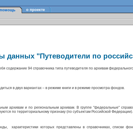
о проекте
помощь
зы данных "Путеводители по россий
себя содержание 94 справочника типа путеводителя по архивам федерального
диться в двух вариантах – в режиме книги и в режиме просмотра фондов.
ным архивам и по региональным архивам. В группе "федеральные" справо
ируются по территориальному признаку (по субъектам Российской Федерации)
ды, характеристики которых представлены в справочниках, списки фон