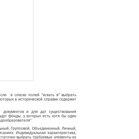
сли в списке полей "искать в" выбрать
 которых в исторической справке содержит
т документов и для дат существования
адут фонды, у которых есть хотя бы один
ндообразователя".
льный, Групповой, Объединенный, Личный,
саниях: Индивидуальная характеристика,
остаточно выбрать требуемые элементы из