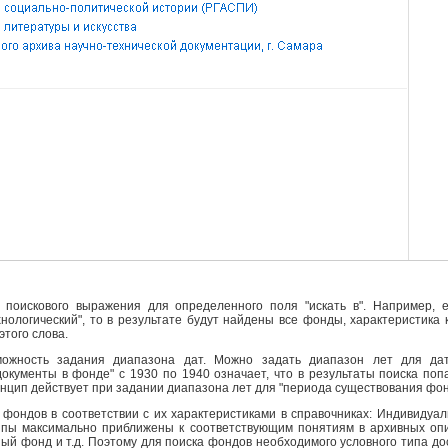
поискового выражения для определенного поля "искать в". Например, е
ехнологический", то в результате будут найдены все фонды, характеристика
этого слова.
ожность задания диапазона дат. Можно задать диапазон лет для да
кументы в фонде" с 1930 по 1940 означает, что в результаты поиска поп
инцип действует при задании диапазона лет для "периода существования фо
фондов в соответствии с их характеристиками в справочниках: Индивидуа
ипы максимально приближены к соответствующим понятиям в архивных опи
й фонд и т.д. Поэтому для поиска фондов необходимого условного типа д