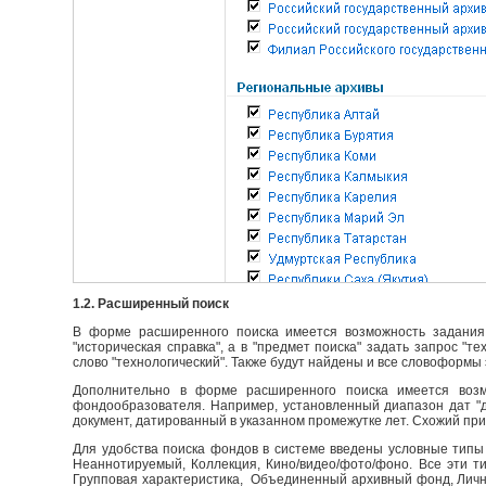
1.2. Расширенный поиск
В форме расширенного поиска имеется возможность задания 
"историческая справка", а в "предмет поиска" задать запрос "т
слово "технологический". Также будут найдены и все словоформы 
Дополнительно в форме расширенного поиска имеется возм
фондообразователя. Например, установленный диапазон дат "до
документ, датированный в указанном промежутке лет. Схожий пр
Для удобства поиска фондов в системе введены условные типы 
Неаннотируемый, Коллекция, Кино/видео/фото/фоно. Все эти т
Групповая характеристика, Объединенный архивный фонд, Личны