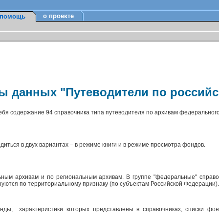
о проекте
помощь
зы данных "Путеводители по россий
себя содержание 94 справочника типа путеводителя по архивам федерального
диться в двух вариантах – в режиме книги и в режиме просмотра фондов.
ным архивам и по региональным архивам. В группе "федеральные" справо
ируются по территориальному признаку (по субъектам Российской Федерации)
ды, характеристики которых представлены в справочниках, списки фон