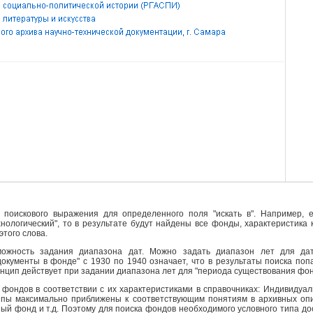
поискового выражения для определенного поля "искать в". Например, е
ехнологический", то в результате будут найдены все фонды, характеристика
этого слова.
ожность задания диапазона дат. Можно задать диапазон лет для да
кументы в фонде" с 1930 по 1940 означает, что в результаты поиска поп
инцип действует при задании диапазона лет для "периода существования фо
фондов в соответствии с их характеристиками в справочниках: Индивидуа
ипы максимально приближены к соответствующим понятиям в архивных опи
й фонд и т.д. Поэтому для поиска фондов необходимого условного типа д