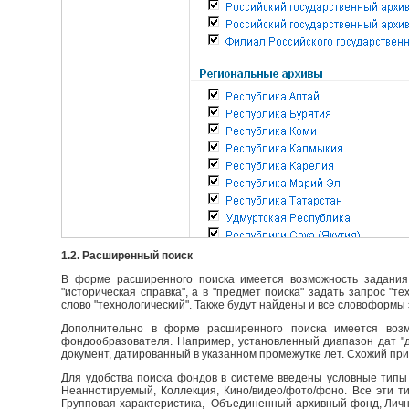
1.2. Расширенный поиск
В форме расширенного поиска имеется возможность задания 
"историческая справка", а в "предмет поиска" задать запрос "т
слово "технологический". Также будут найдены и все словоформы 
Дополнительно в форме расширенного поиска имеется возм
фондообразователя. Например, установленный диапазон дат "до
документ, датированный в указанном промежутке лет. Схожий пр
Для удобства поиска фондов в системе введены условные типы 
Неаннотируемый, Коллекция, Кино/видео/фото/фоно. Все эти т
Групповая характеристика, Объединенный архивный фонд, Личны