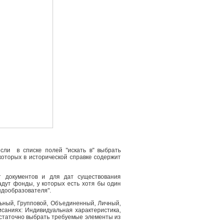
сли в списке полей "искать в" выбрать
 которых в исторической справке содержит
т документов и для дат существования
адут фонды, у которых есть хотя бы один
ндообразователя".
льный, Групповой, Объединенный, Личный,
саниях: Индивидуальная характеристика,
остаточно выбрать требуемые элементы из