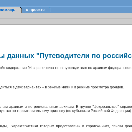
о проекте
помощь
зы данных "Путеводители по россий
себя содержание 94 справочника типа путеводителя по архивам федерального
диться в двух вариантах – в режиме книги и в режиме просмотра фондов.
ным архивам и по региональным архивам. В группе "федеральные" справо
ируются по территориальному признаку (по субъектам Российской Федерации)
ды, характеристики которых представлены в справочниках, списки фон