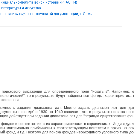
поискового выражения для определенного поля "искать в". Например, е
ехнологический", то в результате будут найдены все фонды, характеристика
этого слова.
ожность задания диапазона дат. Можно задать диапазон лет для да
кументы в фонде" с 1930 по 1940 означает, что в результаты поиска поп
инцип действует при задании диапазона лет для "периода существования фо
фондов в соответствии с их характеристиками в справочниках: Индивидуа
ипы максимально приближены к соответствующим понятиям в архивных опи
й фонд и т.д. Поэтому для поиска фондов необходимого условного типа д