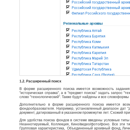
1.2. Расширенный поиск
В форме расширенного поиска имеется возможность задания 
"историческая справка", а в "предмет поиска" задать запрос "т
слово "технологический". Также будут найдены и все словоформы 
Дополнительно в форме расширенного поиска имеется возм
фондообразователя. Например, установленный диапазон дат "до
документ, датированный в указанном промежутке лет. Схожий пр
Для удобства поиска фондов в системе введены условные типы 
Неаннотируемый, Коллекция, Кино/видео/фото/фоно. Все эти т
Групповая характеристика, Объединенный архивный фонд, Личны