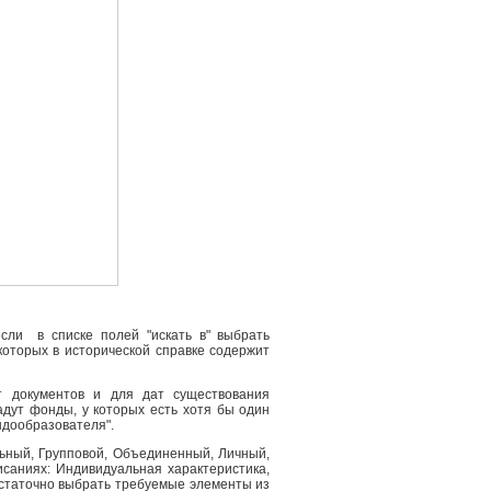
сли в списке полей "искать в" выбрать
 которых в исторической справке содержит
т документов и для дат существования
адут фонды, у которых есть хотя бы один
ндообразователя".
льный, Групповой, Объединенный, Личный,
саниях: Индивидуальная характеристика,
остаточно выбрать требуемые элементы из