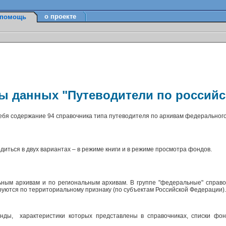
о проекте
помощь
зы данных "Путеводители по россий
себя содержание 94 справочника типа путеводителя по архивам федерального
диться в двух вариантах – в режиме книги и в режиме просмотра фондов.
ным архивам и по региональным архивам. В группе "федеральные" справо
ируются по территориальному признаку (по субъектам Российской Федерации)
ды, характеристики которых представлены в справочниках, списки фон