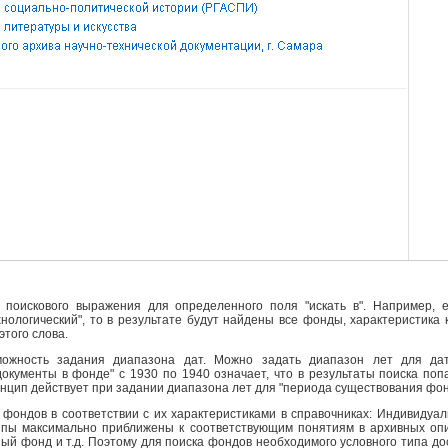
поискового выражения для определенного поля "искать в". Например, е
ехнологический", то в результате будут найдены все фонды, характеристика
этого слова.
ожность задания диапазона дат. Можно задать диапазон лет для да
кументы в фонде" с 1930 по 1940 означает, что в результаты поиска поп
инцип действует при задании диапазона лет для "периода существования фо
фондов в соответствии с их характеристиками в справочниках: Индивидуа
ипы максимально приближены к соответствующим понятиям в архивных опи
й фонд и т.д. Поэтому для поиска фондов необходимого условного типа д