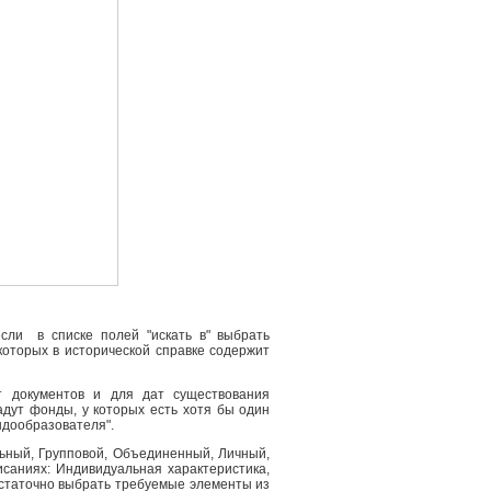
сли в списке полей "искать в" выбрать
 которых в исторической справке содержит
т документов и для дат существования
адут фонды, у которых есть хотя бы один
ндообразователя".
льный, Групповой, Объединенный, Личный,
саниях: Индивидуальная характеристика,
остаточно выбрать требуемые элементы из