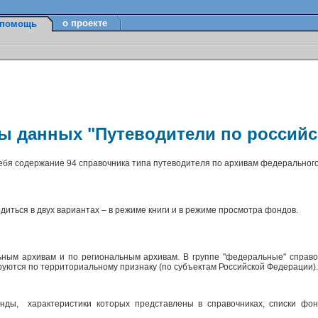
о проекте
помощь
зы данных "Путеводители по россий
себя содержание 94 справочника типа путеводителя по архивам федерального
диться в двух вариантах – в режиме книги и в режиме просмотра фондов.
ным архивам и по региональным архивам. В группе "федеральные" справо
ируются по территориальному признаку (по субъектам Российской Федерации)
ды, характеристики которых представлены в справочниках, списки фон