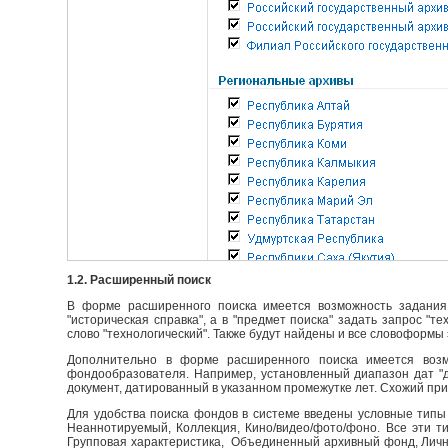
1.2. Расширенный поиск
В форме расширенного поиска имеется возможность задания 
"историческая справка", а в "предмет поиска" задать запрос "т
слово "технологический". Также будут найдены и все словоформы 
Дополнительно в форме расширенного поиска имеется возм
фондообразователя. Например, установленный диапазон дат "до
документ, датированный в указанном промежутке лет. Схожий пр
Для удобства поиска фондов в системе введены условные типы 
Неаннотируемый, Коллекция, Кино/видео/фото/фоно. Все эти т
Групповая характеристика, Объединенный архивный фонд, Личны