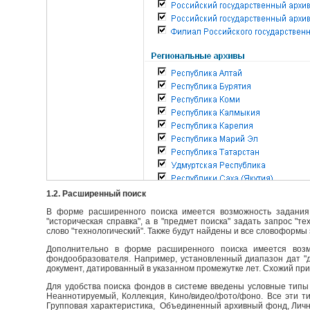
1.2. Расширенный поиск
В форме расширенного поиска имеется возможность задания 
"историческая справка", а в "предмет поиска" задать запрос "т
слово "технологический". Также будут найдены и все словоформы 
Дополнительно в форме расширенного поиска имеется возм
фондообразователя. Например, установленный диапазон дат "до
документ, датированный в указанном промежутке лет. Схожий пр
Для удобства поиска фондов в системе введены условные типы 
Неаннотируемый, Коллекция, Кино/видео/фото/фоно. Все эти т
Групповая характеристика, Объединенный архивный фонд, Личны