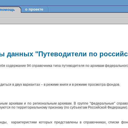
о проекте
помощь
зы данных "Путеводители по россий
себя содержание 94 справочника типа путеводителя по архивам федерального
диться в двух вариантах – в режиме книги и в режиме просмотра фондов.
ным архивам и по региональным архивам. В группе "федеральные" справо
ируются по территориальному признаку (по субъектам Российской Федерации)
ды, характеристики которых представлены в справочниках, списки фон