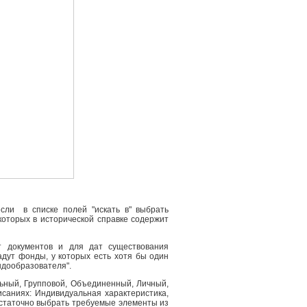
сли в списке полей "искать в" выбрать
 которых в исторической справке содержит
т документов и для дат существования
адут фонды, у которых есть хотя бы один
ндообразователя".
льный, Групповой, Объединенный, Личный,
саниях: Индивидуальная характеристика,
остаточно выбрать требуемые элементы из