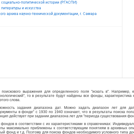
поискового выражения для определенного поля "искать в". Например, е
ехнологический", то в результате будут найдены все фонды, характеристика
этого слова.
ожность задания диапазона дат. Можно задать диапазон лет для да
кументы в фонде" с 1930 по 1940 означает, что в результаты поиска поп
инцип действует при задании диапазона лет для "периода существования фо
фондов в соответствии с их характеристиками в справочниках: Индивидуа
ипы максимально приближены к соответствующим понятиям в архивных опи
й фонд и т.д. Поэтому для поиска фондов необходимого условного типа д