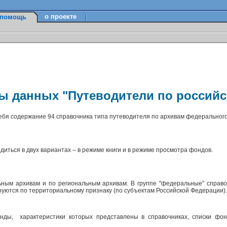
о проекте
помощь
зы данных "Путеводители по россий
себя содержание 94 справочника типа путеводителя по архивам федерального
диться в двух вариантах – в режиме книги и в режиме просмотра фондов.
ным архивам и по региональным архивам. В группе "федеральные" справо
ируются по территориальному признаку (по субъектам Российской Федерации)
ды, характеристики которых представлены в справочниках, списки фон