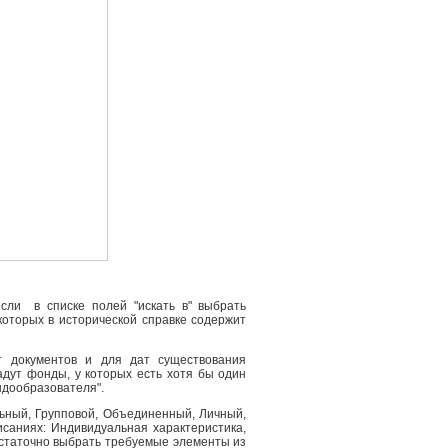
сли в списке полей "искать в" выбрать
 которых в исторической справке содержит
т документов и для дат существования
адут фонды, у которых есть хотя бы один
ндообразователя".
льный, Групповой, Объединенный, Личный,
саниях: Индивидуальная характеристика,
остаточно выбрать требуемые элементы из