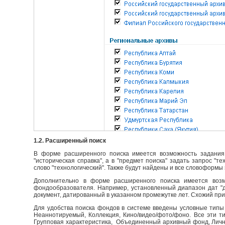
1.2. Расширенный поиск
В форме расширенного поиска имеется возможность задания 
"историческая справка", а в "предмет поиска" задать запрос "т
слово "технологический". Также будут найдены и все словоформы 
Дополнительно в форме расширенного поиска имеется возм
фондообразователя. Например, установленный диапазон дат "до
документ, датированный в указанном промежутке лет. Схожий пр
Для удобства поиска фондов в системе введены условные типы 
Неаннотируемый, Коллекция, Кино/видео/фото/фоно. Все эти т
Групповая характеристика, Объединенный архивный фонд, Личны