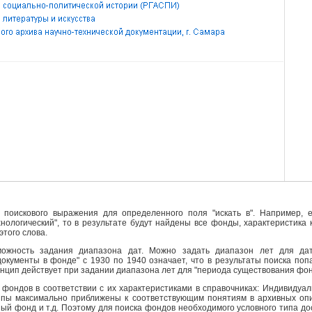
поискового выражения для определенного поля "искать в". Например, е
ехнологический", то в результате будут найдены все фонды, характеристика
этого слова.
ожность задания диапазона дат. Можно задать диапазон лет для да
кументы в фонде" с 1930 по 1940 означает, что в результаты поиска поп
инцип действует при задании диапазона лет для "периода существования фо
фондов в соответствии с их характеристиками в справочниках: Индивидуа
ипы максимально приближены к соответствующим понятиям в архивных опи
й фонд и т.д. Поэтому для поиска фондов необходимого условного типа д