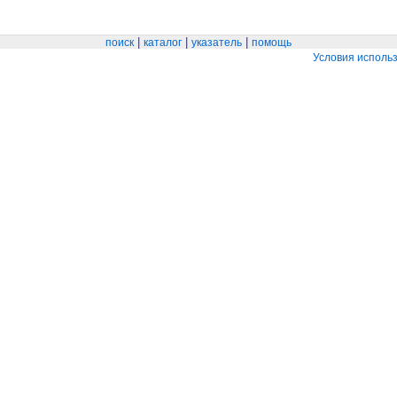
|
|
|
поиск
каталог
указатель
помощь
Условия исполь