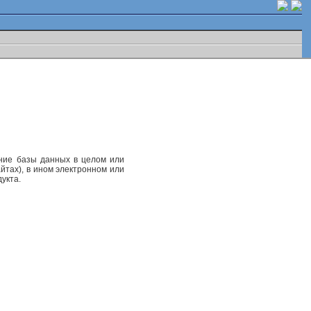
ание базы данных в целом или
йтах), в ином электронном или
укта.