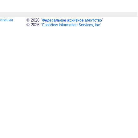
зования
© 2026 "
"
Федеральное архивное агентство
© 2026 "
"
EastView Information Services, Inc