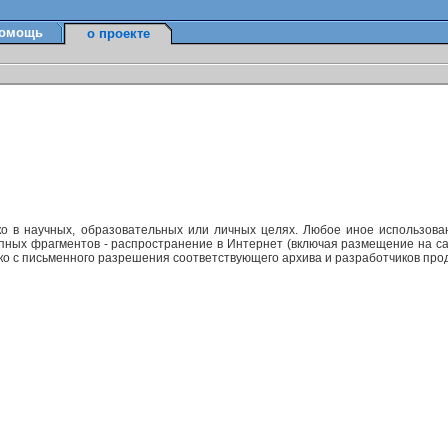
омощь
о проекте
ко в научных, образовательных или личных целях. Любое иное использов
упных фрагментов - распространение в Интернет (включая размещение на са
ько с письменного разрешения соответствующего архива и разработчиков прод