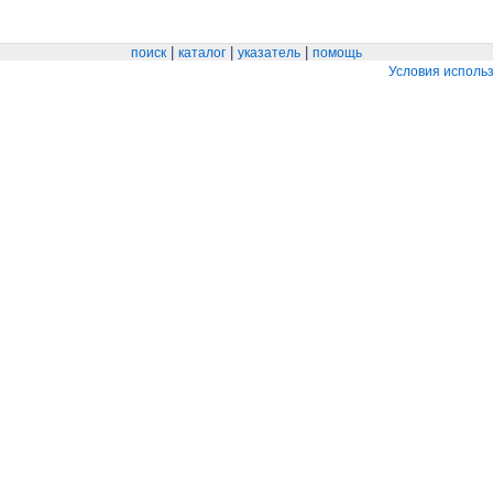
|
|
|
поиск
каталог
указатель
помощь
Условия исполь