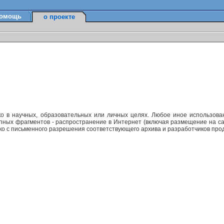
омощь
о проекте
ко в научных, образовательных или личных целях. Любое иное использов
упных фрагментов - распространение в Интернет (включая размещение на са
ько с письменного разрешения соответствующего архива и разработчиков прод