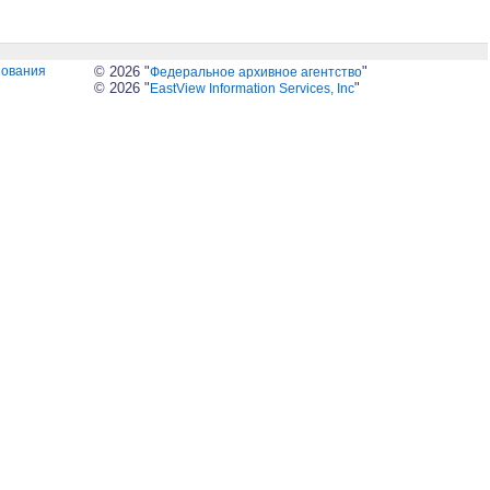
зования
© 2026 "
"
Федеральное архивное агентство
© 2026 "
"
EastView Information Services, Inc