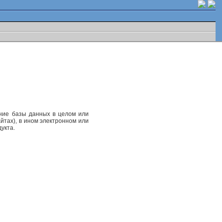
ание базы данных в целом или
йтах), в ином электронном или
укта.