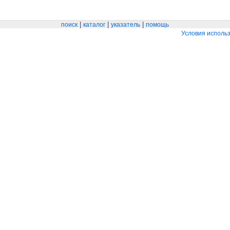
|
|
|
поиск
каталог
указатель
помощь
Условия исполь