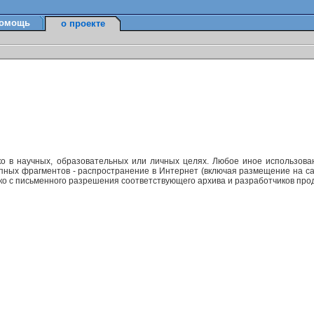
омощь
о проекте
ко в научных, образовательных или личных целях. Любое иное использов
упных фрагментов - распространение в Интернет (включая размещение на са
ько с письменного разрешения соответствующего архива и разработчиков прод