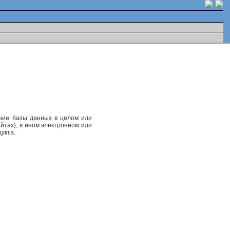
ание базы данных в целом или
йтах), в ином электронном или
укта.