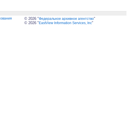
зования
© 2026 "
"
Федеральное архивное агентство
© 2026 "
"
EastView Information Services, Inc