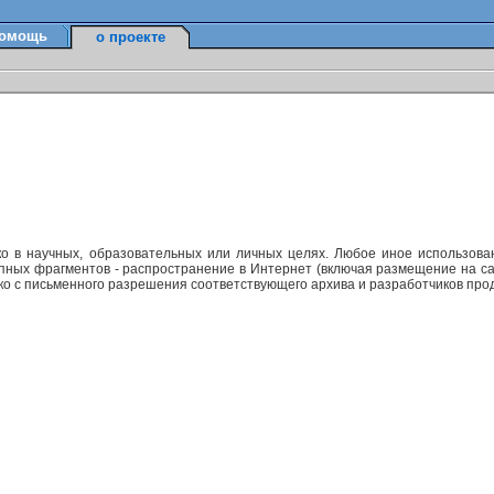
омощь
о проекте
ко в научных, образовательных или личных целях. Любое иное использов
упных фрагментов - распространение в Интернет (включая размещение на са
ько с письменного разрешения соответствующего архива и разработчиков прод