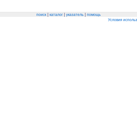
|
|
|
поиск
каталог
указатель
помощь
Условия исполь