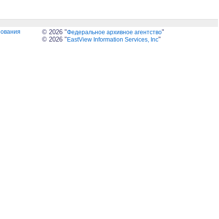
зования
© 2026 "
"
Федеральное архивное агентство
© 2026 "
"
EastView Information Services, Inc