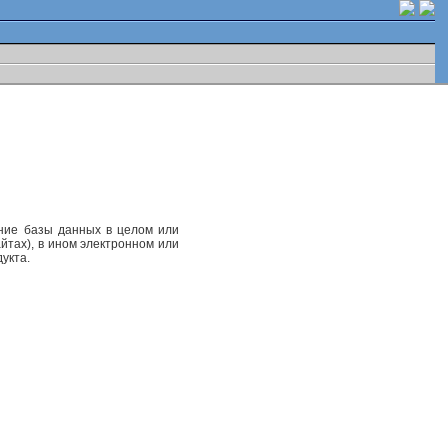
ание базы данных в целом или
йтах), в ином электронном или
укта.