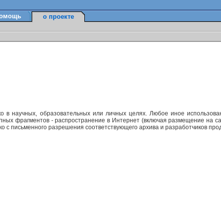
омощь
о проекте
ко в научных, образовательных или личных целях. Любое иное использов
упных фрагментов - распространение в Интернет (включая размещение на са
ько с письменного разрешения соответствующего архива и разработчиков прод